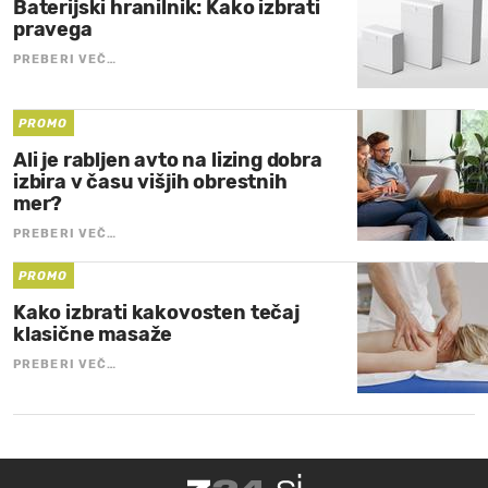
Baterijski hranilnik: Kako izbrati
pravega
PREBERI VEČ…
PROMO
Ali je rabljen avto na lizing dobra
izbira v času višjih obrestnih
mer?
PREBERI VEČ…
PROMO
Kako izbrati kakovosten tečaj
klasične masaže
PREBERI VEČ…