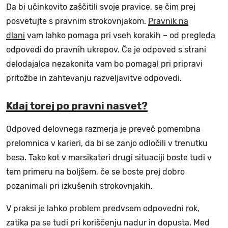
Da bi učinkovito zaščitili svoje pravice, se čim prej
posvetujte s pravnim strokovnjakom.
Pravnik na
dlani
vam lahko pomaga pri vseh korakih – od pregleda
odpovedi do pravnih ukrepov. Če je odpoved s strani
delodajalca nezakonita vam bo pomagal pri pripravi
pritožbe in zahtevanju razveljavitve odpovedi.
Kdaj torej po pravni nasvet?
Odpoved delovnega razmerja je preveč pomembna
prelomnica v karieri, da bi se zanjo odločili v trenutku
besa. Tako kot v marsikateri drugi situaciji boste tudi v
tem primeru na boljšem, če se boste prej dobro
pozanimali pri izkušenih strokovnjakih.
V praksi je lahko problem predvsem odpovedni rok,
zatika pa se tudi pri koriščenju nadur in dopusta. Med