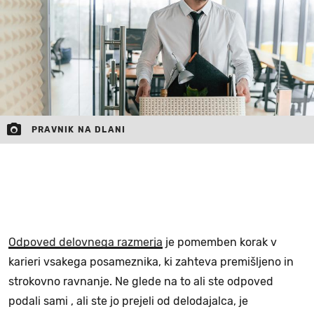
MOJ SANJ
PRAVNIK NA DLANI
Odpoved delovnega razmerja
je pomemben korak v
karieri vsakega posameznika, ki zahteva premišljeno in
strokovno ravnanje. Ne glede na to ali ste odpoved
podali sami , ali ste jo prejeli od delodajalca, je