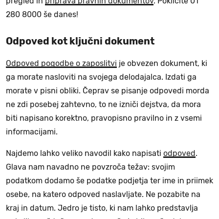
pregled in
priprava pravnih dokumentov
. Pokličite 01
280 8000 še danes!
Odpoved kot ključni dokument
Odpoved pogodbe o zaposlitvi
je obvezen dokument, ki
ga morate nasloviti na svojega delodajalca. Izdati ga
morate v pisni obliki. Čeprav se pisanje odpovedi morda
ne zdi posebej zahtevno, to ne izniči dejstva, da mora
biti napisano korektno, pravopisno pravilno in z vsemi
informacijami.
Najdemo lahko veliko navodil kako napisati
odpoved
.
Glava nam navadno ne povzroča težav: svojim
podatkom dodamo še podatke podjetja ter ime in priimek
osebe, na katero odpoved naslavljate. Ne pozabite na
kraj in datum. Jedro je tisto, ki nam lahko predstavlja