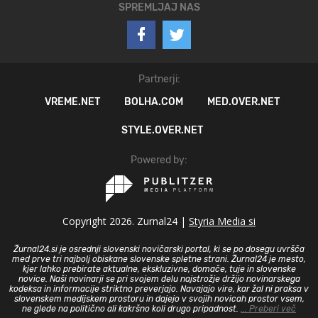
SPREMLJAJ NAS
Partnerji:
VREME.NET
BOLHA.COM
MED.OVER.NET
STYLE.OVER.NET
Powered by:
Copyright 2026. Zurnal24 |
Styria Media si
Žurnal24.si je osrednji slovenski novičarski portal, ki se po dosegu uvršča
med prve tri najbolj obiskane slovenske spletne strani. Žurnal24 je mesto,
kjer lahko prebirate aktualne, ekskluzivne, domače, tuje in slovenske
novice. Naši novinarji se pri svojem delu najstrožje držijo novinarskega
kodeksa in informacije striktno preverjajo. Navajajo vire, kar žal ni praksa v
slovenskem medijskem prostoru in dajejo v svojih novicah prostor vsem,
ne glede na politično ali kakršno koli drugo pripadnost.
... Preberi več