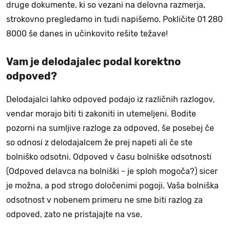
druge dokumente, ki so vezani na delovna razmerja,
strokovno pregledamo in tudi napišemo. Pokličite 01 280
8000 še danes in učinkovito rešite težave!
Vam je delodajalec podal korektno
odpoved?
Delodajalci lahko odpoved podajo iz različnih razlogov,
vendar morajo biti ti zakoniti in utemeljeni. Bodite
pozorni na sumljive razloge za odpoved, še posebej če
so odnosi z delodajalcem že prej napeti ali če ste
bolniško odsotni. Odpoved v času bolniške odsotnosti
(Odpoved delavca na bolniški - je sploh mogoča?) sicer
je možna, a pod strogo določenimi pogoji. Vaša bolniška
odsotnost v nobenem primeru ne sme biti razlog za
odpoved, zato ne pristajajte na vse.