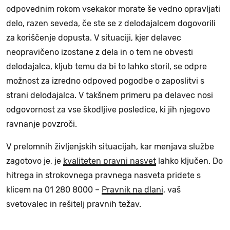
odpovednim rokom vsekakor morate še vedno opravljati
delo, razen seveda, če ste se z delodajalcem dogovorili
za koriščenje dopusta. V situaciji, kjer delavec
neopravičeno izostane z dela in o tem ne obvesti
delodajalca, kljub temu da bi to lahko storil, se odpre
možnost za izredno odpoved pogodbe o zaposlitvi s
strani delodajalca. V takšnem primeru pa delavec nosi
odgovornost za vse škodljive posledice, ki jih njegovo
ravnanje povzroči.
V prelomnih življenjskih situacijah, kar menjava službe
zagotovo je, je
kvaliteten pravni nasvet
lahko ključen. Do
hitrega in strokovnega pravnega nasveta pridete s
klicem na 01 280 8000 –
Pravnik na dlani
, vaš
svetovalec in rešitelj pravnih težav.