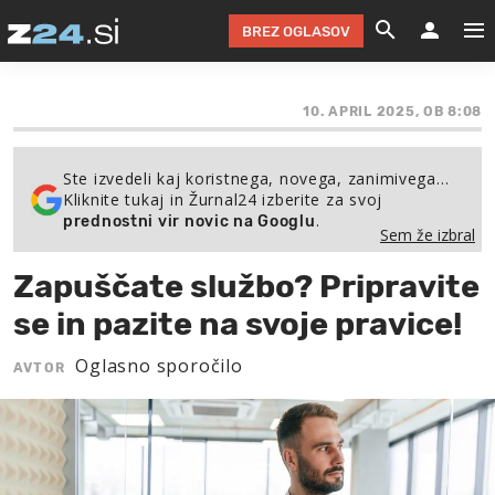
BREZ OGLASOV
GRADIMO &
OLIMPI
EKO 
INTE
T
SLOV
10. APRIL 2025, OB 8:08
KOMENTARJ
FILM & G
NEPRE
AVTO 
NO
FI
SV
Ste izvedeli kaj koristnega, novega, zanimivega…
ČRNA 
KOMB
VARČ
AKT
KO
BI
ŠP
Kliknite tukaj in Žurnal24 izberite za svoj
.
prednostni vir novic na Googlu
FESTIVAL ZA L
LEPOT
MOTO
NA 
NA
O
MAG
Sem že izbral
ODNOSI IN
ŽIVLJEN
IZ DR
KOLE
E-
ZDR
POGLEJ
Zapuščate službo? Pripravite
HOROSKOP IN
PRAVNI
ŠOFER
ZIMSK
PRE
AV
se in pazite na svoje pravice!
JOO
IN
POPO
POGLEJ
POGLEJ
POGLEJ
Oglasno sporočilo
AVTOR
SEM 
POD S
POGLEJ
TRAJN
POGLEJ
ŽURNAL P