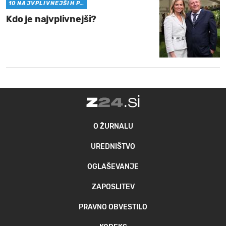
10 NAJVPLIVNEJŠIH P…
Kdo je najvplivnejši?
O ŽURNALU
UREDNIŠTVO
OGLAŠEVANJE
ZAPOSLITEV
PRAVNO OBVESTILO