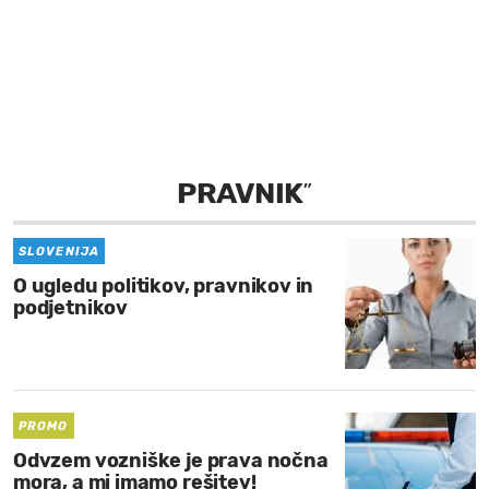
MOJ SANJ
PRAVNIK
”
SLOVENIJA
O ugledu politikov, pravnikov in
podjetnikov
PROMO
Odvzem vozniške je prava nočna
mora, a mi imamo rešitev!