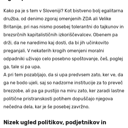
Kako pa je s tem v Sloveniji? Kot bistveno bolj egalitarna
družba, od denimo zgoraj omenjenih ZDA ali Velike
Britanije, pri nas nismo posebej tolerantni do tajkunov in
brezsrčnih kapitalističnih izkoriščevalcev. Obenem pa
drži, da ne naredimo kaj dosti, da bi jih učinkovito
preganjali. V nekaterih krogih omenjeni moralni
odpadniki uživajo celo posebno spoštovanje, češ, poglej
ga, tale si pa upa.
A pri tem pozabljajo, da si upa predvsem zato, ker ve, da
ga ne bodo ujeli, saj so nadzorne institucije za to preveč
brezzobe, ali pa ga pustijo na miru zato, ker zaradi lastne
politične pristranskosti potihem dopuščajo njegova
nečedna dela, kar je še posebej zavržno.
Nizek ugled politikov, podjetnikov in