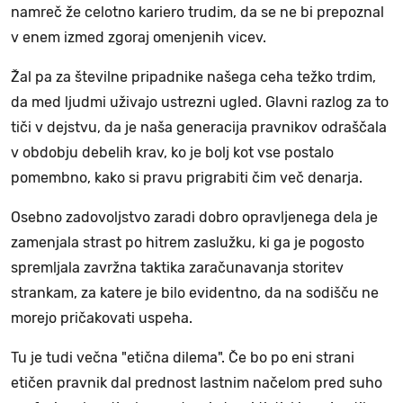
namreč že celotno kariero trudim, da se ne bi prepoznal
v enem izmed zgoraj omenjenih vicev.
Žal pa za številne pripadnike našega ceha težko trdim,
da med ljudmi uživajo ustrezni ugled. Glavni razlog za to
tiči v dejstvu, da je naša generacija pravnikov odraščala
v obdobju debelih krav, ko je bolj kot vse postalo
pomembno, kako si pravu prigrabiti čim več denarja.
Osebno zadovoljstvo zaradi dobro opravljenega dela je
zamenjala strast po hitrem zaslužku, ki ga je pogosto
spremljala zavržna taktika zaračunavanja storitev
strankam, za katere je bilo evidentno, da na sodišču ne
morejo pričakovati uspeha.
Tu je tudi večna "etična dilema". Če bo po eni strani
etičen pravnik dal prednost lastnim načelom pred suho