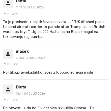
Dieta
11:14 05.JULIJ 2026.
PRIJAVI
To je predsednik naj države na svetu .... ""UK ditched plans
to send aircraft carrier to parade after Trump called British
warships toys"" Ugled ??? Ha,ha,ha,ha Bi pa zmagal na
tekmovanju naj bumbar
maček
22:04 04.JULIJ 2026.
PRIJAVI
Politika,pravnika,lahko iščeš z lupo.uglednega mislim.
Dieta
18:44 04.JULIJ 2026.
PRIJAVI
Po obvestilu, da bo EU desnica izključila Grimsa... Pa