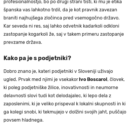
profesionalnostjo, bo po drugi strani tisti, ki mu je etika
španska vas lahkotno trdil, da je kot pravnik zavezan
braniti najhujšega zločinca pred vsemogočno državo.
Kar seveda ni res, saj lahko odvetnik kadarkoli odkloni
zastopanje kogarkoli že, saj v takem primeru zastopanje
prevzame država.
Kako pa je s podjetniki?
Dobro znano je, kateri podjetniki v Sloveniji uživajo
ugled. Prvak med njimi je vsekakor
Ivo Boscarol
, človek,
ki poleg podjetniške žilice, inovativnosti in neumorne
delavnosti slovi tudi kot delodajalec, ki lepo dela z
zaposlenimi, ki je veliko prispeval k lokalni skupnosti in ki
ga kolegi snobi, ki tekmujejo v dolžini svojih jaht, puščajo
povsem hladnega.