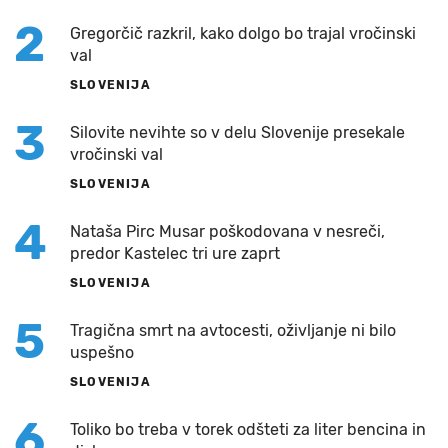
2
Gregorčič razkril, kako dolgo bo trajal vročinski
val
SLOVENIJA
3
Silovite nevihte so v delu Slovenije presekale
vročinski val
SLOVENIJA
4
Nataša Pirc Musar poškodovana v nesreči,
predor Kastelec tri ure zaprt
SLOVENIJA
5
Tragična smrt na avtocesti, oživljanje ni bilo
uspešno
SLOVENIJA
6
Toliko bo treba v torek odšteti za liter bencina in