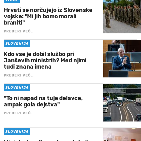
Hrvati se norčujejo iz Slovenske
vojske: "Mi jih bomo morali
braniti"
PREBERI VEČ…
SLOVENIJA
Kdo vse je dobil službo pri
Janševih ministrih? Med njimi
tudi znana imena
PREBERI VEČ…
SLOVENIJA
"To ni napad na tuje delavce,
ampak gola dejstva"
PREBERI VEČ…
SLOVENIJA