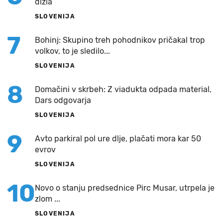
dizla
SLOVENIJA
7
Bohinj: Skupino treh pohodnikov pričakal trop
volkov, to je sledilo...
SLOVENIJA
8
Domačini v skrbeh: Z viadukta odpada material,
Dars odgovarja
SLOVENIJA
9
Avto parkiral pol ure dlje, plačati mora kar 50
evrov
SLOVENIJA
10
Novo o stanju predsednice Pirc Musar, utrpela je
zlom ...
SLOVENIJA