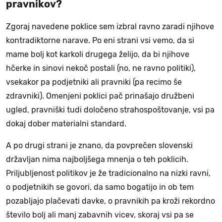
pravnikov?
Zgoraj navedene poklice sem izbral ravno zaradi njihove
kontradiktorne narave. Po eni strani vsi vemo, da si
mame bolj kot karkoli drugega želijo, da bi njihove
hčerke in sinovi nekoč postali (no, ne ravno politiki),
vsekakor pa podjetniki ali pravniki (pa recimo še
zdravniki). Omenjeni poklici pač prinašajo družbeni
ugled, pravniški tudi določeno strahospoštovanje, vsi pa
dokaj dober materialni standard.
A po drugi strani je znano, da povprečen slovenski
državljan nima najboljšega mnenja o teh poklicih.
Priljubljenost politikov je že tradicionalno na nizki ravni,
o podjetnikih se govori, da samo bogatijo in ob tem
pozabljajo plačevati davke, o pravnikih pa kroži rekordno
število bolj ali manj zabavnih vicev, skoraj vsi pa se