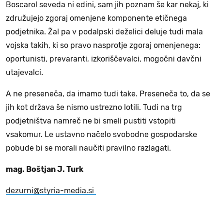
Boscarol seveda ni edini, sam jih poznam še kar nekaj, ki
združujejo zgoraj omenjene komponente etičnega
podjetnika. Žal pa v podalpski deželici deluje tudi mala
vojska takih, ki so pravo nasprotje zgoraj omenjenega:
oportunisti, prevaranti, izkoriščevalci, mogočni davčni
utajevalci.
A ne preseneča, da imamo tudi take. Preseneča to, da se
jih kot država še nismo ustrezno lotili. Tudi na trg
podjetništva namreč ne bi smeli pustiti vstopiti
vsakomur. Le ustavno načelo svobodne gospodarske
pobude bi se morali naučiti pravilno razlagati.
mag. Boštjan J. Turk
dezurni@styria-media.si