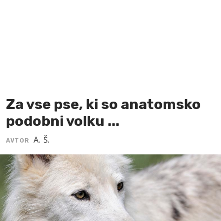
MOJ SANJ
Za vse pse, ki so anatomsko
podobni volku ...
A. Š.
AVTOR