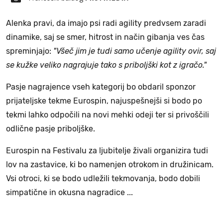
Alenka pravi, da imajo psi radi agility predvsem zaradi
dinamike, saj se smer, hitrost in način gibanja ves čas
spreminjajo:
"Všeč jim je tudi samo učenje agility ovir, saj
se kužke veliko nagrajuje tako s priboljški kot z igračo."
Pasje nagrajence vseh kategorij bo obdaril sponzor
prijateljske tekme Eurospin, najuspešnejši si bodo po
tekmi lahko odpočili na novi mehki odeji ter si privoščili
odlične pasje priboljške.
Eurospin na Festivalu za ljubitelje živali organizira tudi
lov na zastavice, ki bo namenjen otrokom in družinicam.
Vsi otroci, ki se bodo udležili tekmovanja, bodo dobili
simpatične in okusna nagradice ...