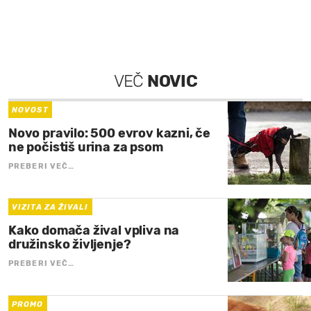
VEČ
NOVIC
NOVOST
Novo pravilo: 500 evrov kazni, če
ne počistiš urina za psom
PREBERI VEČ…
VIZITA ZA ŽIVALI
Kako domača žival vpliva na
družinsko življenje?
PREBERI VEČ…
PROMO