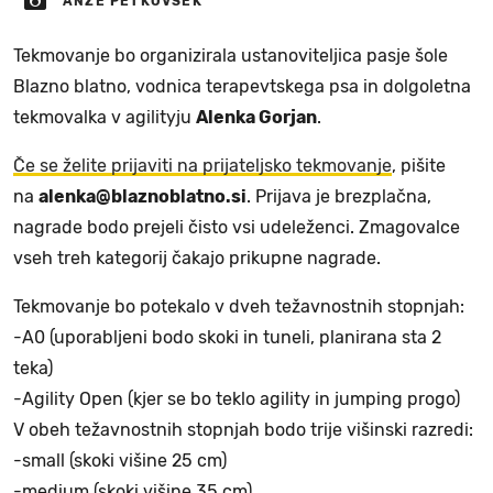
ANŽE PETKOVŠEK
Tekmovanje bo organizirala ustanoviteljica pasje šole
Blazno blatno, vodnica terapevtskega psa in dolgoletna
tekmovalka v agilityju
Alenka Gorjan
.
Če se želite prijaviti na prijateljsko tekmovanje
, pišite
na
alenka@blaznoblatno.si
. Prijava je brezplačna,
nagrade bodo prejeli čisto vsi udeleženci. Zmagovalce
vseh treh kategorij čakajo prikupne nagrade.
Tekmovanje bo potekalo v dveh težavnostnih stopnjah:
-A0 (uporabljeni bodo skoki in tuneli, planirana sta 2
teka)
-Agility Open (kjer se bo teklo agility in jumping progo)
V obeh težavnostnih stopnjah bodo trije višinski razredi:
-small (skoki višine 25 cm)
-medium (skoki višine 35 cm)