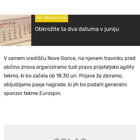
PO TREH LETIH
Obkrožite ta dva datuma v juniju
V samem središču Nove Gorice, na njenem travniku pred
občino znova organiziramo tudi pravo prijateljsko agility
tekmo, ki bo začela ob 18.30 uri. Prijave že zbiramo,
obljubljamo pasje nagrade, ki jih bo podaril generalni
sponzor tekme Eurospin.