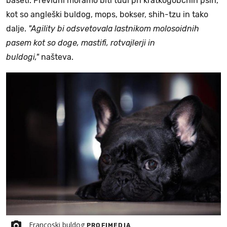
baseti. Previdni moramo biti tudi pri kratkogobčnih psih,
kot so angleški buldog, mops, bokser, shih-tzu in tako
dalje.
"Agility bi odsvetovala lastnikom molosoidnih
pasem kot so doge, mastifi, rotvajlerji in
buldogi,"
našteva.
Francoski buldog
PROFIMEDIA