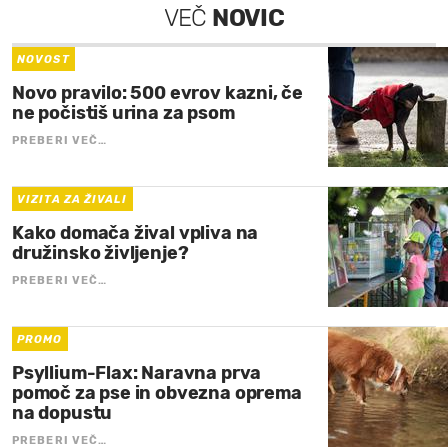
VEČ
NOVIC
NOVOST
Novo pravilo: 500 evrov kazni, če
ne počistiš urina za psom
PREBERI VEČ…
VIZITA ZA ŽIVALI
Kako domača žival vpliva na
družinsko življenje?
PREBERI VEČ…
PROMO
Psyllium-Flax: Naravna prva
pomoč za pse in obvezna oprema
na dopustu
PREBERI VEČ…