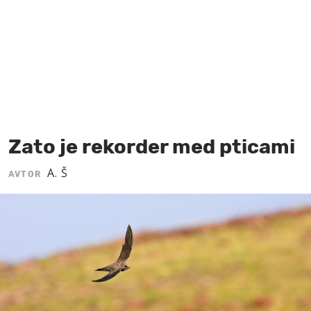
MOJ SANJ
Zato je rekorder med pticami
A. Š
AVTOR