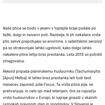
Naše ptice se bodo v jeseni v toplejše kraje podale po
težki, dolgi in nevarni poti. Razdalje, ki jih nekatere vrste
ptic selivk prepotujejo so enormne, s satelitskimi senzorji
pa so strokovnjaki lahko ugotovili, kako dolgo lahko
nekatere ptice letijo brez prestanka. Leta 2013 so potrdili
zmagovalca.
Rekord pripada planinskemu hudourniku (Tachymarptis
(Apus) Melba), ki lahko brez prestanka leti tudi šest
mesecev zapored, piše Focus. Ta vrsta ptice pije, se
prehranjuje, in celo spi med letenjem. Gre za največjo
vrsto hudournikov v Evropi, ki najraje gnezdi v skalnih
razpokah previsnih sten in spodmolov. V Sloveniji je