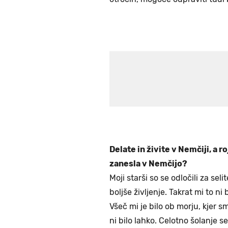
Delate in živite v Nemčiji, a 
zanesla v Nemčijo?
Moji starši so se odločili za seli
boljše življenje. Takrat mi to ni 
Všeč mi je bilo ob morju, kjer s
ni bilo lahko. Celotno šolanje se