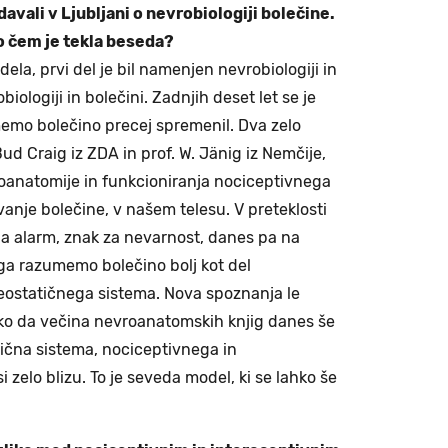
davali v Ljubljani o nevrobiologiji bolečine.
 o čem je tekla beseda?
dela, prvi del je bil namenjen nevrobiologiji in
biologiji in bolečini. Zadnjih deset let se je
emo bolečino precej spremenil. Dva zelo
ud Craig iz ZDA in prof. W. Jänig iz Nemčije,
oanatomije in funkcioniranja nociceptivnega
vanje bolečine, v našem telesu. V preteklosti
na alarm, znak za nevarnost, danes pa na
iga razumemo bolečino bolj kot del
eostatičnega sistema. Nova spoznanja le
ako da večina nevroanatomskih knjig danes še
ična sistema, nociceptivnega in
 zelo blizu. To je seveda model, ki se lahko še