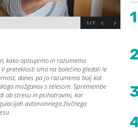
1
1/7
ačin, kako opisujemo in razumemo
 V preteklosti smo na bolečino gledali le
arnost, danes pa jo razumemo bolj kot
ialoga možganov s telesom. Spremembe
i ob stresu in psihotravmi, kar
gulacijah avtonomnega živčnega
esu.