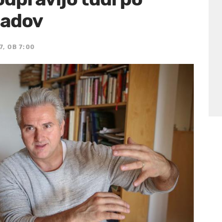
padov
7, OB 7:00