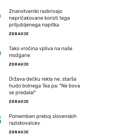
5
Znanstveniki razkrivajo
nepričakovane koristi tega
priljubljenega napitka
ZDRAVJE
6
Tako vročina vpliva na naše
možgane
ZDRAVJE
7
Država dečku rekla ne, starša
hudo bolnega Tea pa: "Ne bova
se predala!"
ZDRAVJE
8
Pomemben preboj slovenskih
raziskovalcev
ZDRAVJE