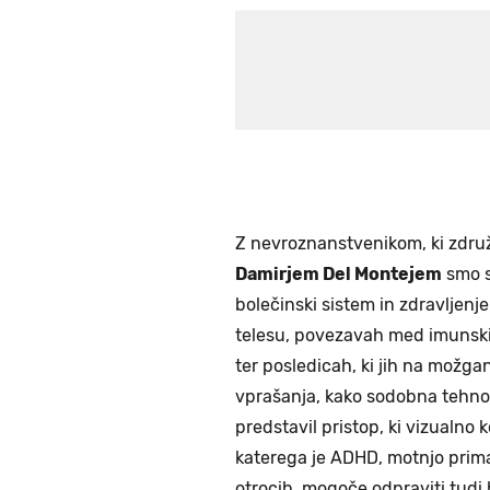
Z nevroznanstvenikom, ki združ
Damirjem Del Montejem
smo s
bolečinski sistem in zdravljenj
telesu, povezavah med imunskim
ter posledicah, ki jih na možga
vprašanja, kako sodobna tehnol
predstavil pristop, ki vizualn
katerega je ADHD, motnjo priman
otrocih, mogoče odpraviti tudi 