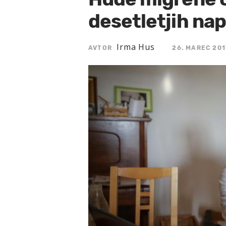
desetletjih na
Irma Hus
AVTOR
26. MAREC 201