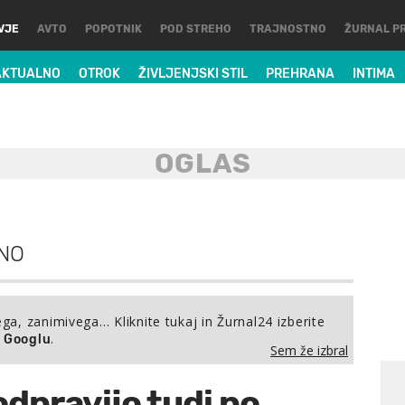
VJE
AVTO
POPOTNIK
POD STREHO
TRAJNOSTNO
ŽURNAL P
AKTUALNO
OTROK
ŽIVLJENJSKI STIL
PREHRANA
INTIMA
NO
ega, zanimivega… Kliknite tukaj in Žurnal24 izberite
.
a Googlu
Sem že izbral
dpravijo tudi po