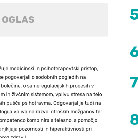
uje medicinski in psihoterapevtski pristop,
e pogovarjali o sodobnih pogledih na
e bolečine, o samoregulacijskih procesih v
 in živčnim sistemom, vplivu stresa na telo
nih pušča psihotravma. Odgovarjal je tudi na
ogija vpliva na razvoj otroških možganov ter
o kompetenco kombinira s telesno, s pomočjo
jkljaja pozornosti in hiperaktivnosti pri
brez zdravil.