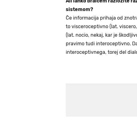
Ali lahko bralcem razložite r
sistemom?
Če informacija prihaja od znotraj
to visceroceptivno (lat. viscero,
(lat. nocio, nekaj, kar je škodl
pravimo tudi interoceptivno. D
interoceptivnega, torej del dia