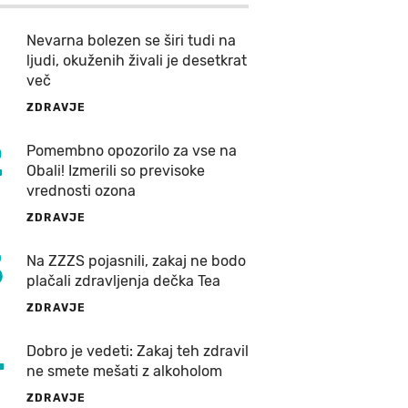
Nevarna bolezen se širi tudi na
ljudi, okuženih živali je desetkrat
več
ZDRAVJE
2
Pomembno opozorilo za vse na
Obali! Izmerili so previsoke
vrednosti ozona
ZDRAVJE
3
Na ZZZS pojasnili, zakaj ne bodo
plačali zdravljenja dečka Tea
ZDRAVJE
4
Dobro je vedeti: Zakaj teh zdravil
ne smete mešati z alkoholom
ZDRAVJE