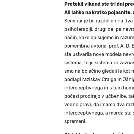
Pretekli vikend ste tri dni pre
Ali lahko na kratko pojasnite,
Seminar je bil razdeljen na dva 
psihoterapiji, drugi del pa nevro
način, kako opisujemo in razum
pomembna avtorja, prof. A. D. B
sta ustvarila nova modela nevr
sistema, to je sistema za zazna
smo na bolečino gledali le kot 
podlagi raziskav Craiga in Jän
interoceptivnega in s tem hom
počasi prodirajo v učbenike, t
vedno pravi, da imamo dva razl
interoceptivnega, a morda sta si
spremeni.