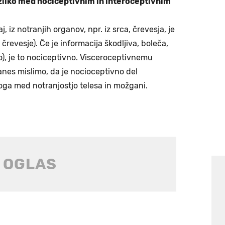
azliko med nociceptivnim in interoceptivnim
, iz notranjih organov, npr. iz srca, črevesja, je
 črevesje). Če je informacija škodljiva, boleča,
jivo), je to nociceptivno. Visceroceptivnemu
anes mislimo, da je nocioceptivno del
loga med notranjostjo telesa in možgani.