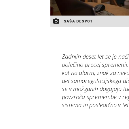
SAŠA DESPOT
Zadnjih deset let se je n
bolečino precej spremenil.
kot na alarm, znak za nev
del samoregulacijskega d
se v možganih dogajajo tud
povzroča spremembe v re
sistema in posledično v tel