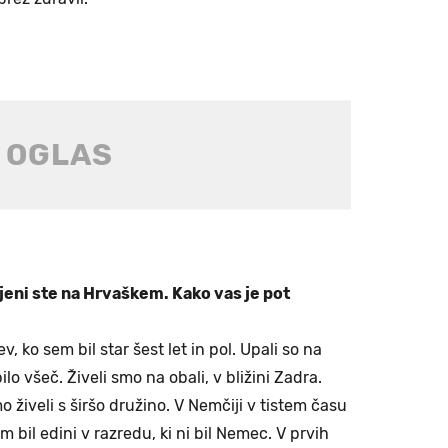
rojeni ste na Hrvaškem. Kako vas je pot
tev, ko sem bil star šest let in pol. Upali so na
bilo všeč. Živeli smo na obali, v bližini Zadra.
mo živeli s širšo družino. V Nemčiji v tistem času
m bil edini v razredu, ki ni bil Nemec. V prvih