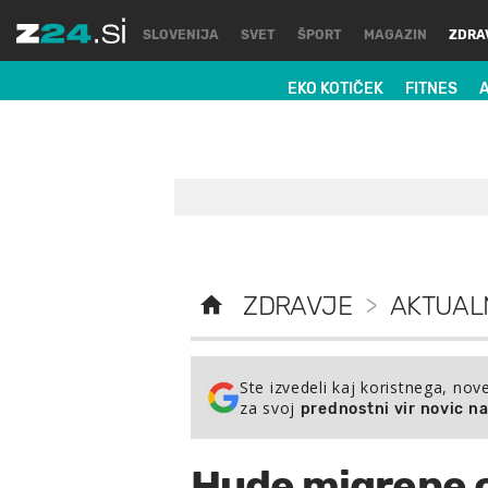
SLOVENIJA
SVET
ŠPORT
MAGAZIN
ZDRA
EKO KOTIČEK
FITNES
ZDRAVJE
>
AKTUAL
Ste izvedeli kaj koristnega, nov
za svoj
prednostni vir novic n
Hude migrene o