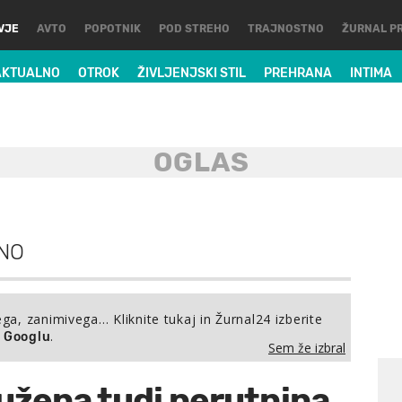
VJE
AVTO
POPOTNIK
POD STREHO
TRAJNOSTNO
ŽURNAL P
AKTUALNO
OTROK
ŽIVLJENJSKI STIL
PREHRANA
INTIMA
NO
ega, zanimivega… Kliknite tukaj in Žurnal24 izberite
.
a Googlu
Sem že izbral
užena tudi perutnina