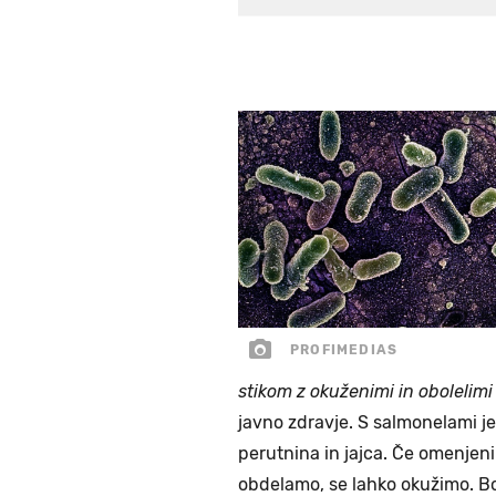
PROFIMEDIAS
stikom z okuženimi in obolelimi
javno zdravje. S salmonelami j
perutnina in jajca. Če omenjeni
obdelamo, se lahko okužimo. Bo