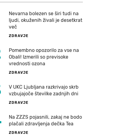
Nevarna bolezen se širi tudi na
ljudi, okuženih živali je desetkrat
več
ZDRAVJE
2
Pomembno opozorilo za vse na
Obali! Izmerili so previsoke
vrednosti ozona
ZDRAVJE
3
V UKC Ljubljana razkrivajo skrb
vzbujajoče številke zadnjih dni
ZDRAVJE
4
Na ZZZS pojasnili, zakaj ne bodo
plačali zdravljenja dečka Tea
ZDRAVJE