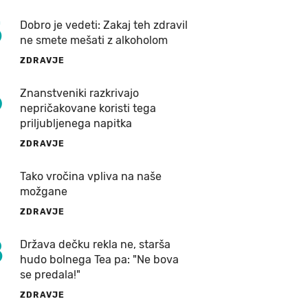
5
Dobro je vedeti: Zakaj teh zdravil
ne smete mešati z alkoholom
ZDRAVJE
6
Znanstveniki razkrivajo
nepričakovane koristi tega
priljubljenega napitka
ZDRAVJE
7
Tako vročina vpliva na naše
možgane
ZDRAVJE
8
Država dečku rekla ne, starša
hudo bolnega Tea pa: "Ne bova
se predala!"
ZDRAVJE