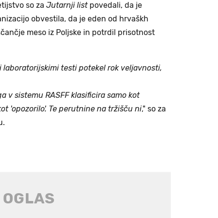
tijstvo so za
Jutarnji list
povedali, da je
nizacijo obvestila, da je eden od hrvaškh
ščančje meso iz Poljske in potrdil prisotnost
 laboratorijskimi testi potekel rok veljavnosti,
ega v sistemu RASFF klasificira samo kot
ot 'opozorilo'. Te perutnine na tržišču ni
," so za
u.