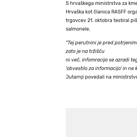
S hrvaškega ministrstva za kme
Hrvaška kot članica RASFF orga
trgovcev 21. oktobra testiral pi
salmonele.
"Tej perutnini je pred potrjenimi
zato je na tržišču
ni več, infomracija se azradi t
'obvestilo za informacijo' in
ne k
Jutarnji povedali na ministrstv