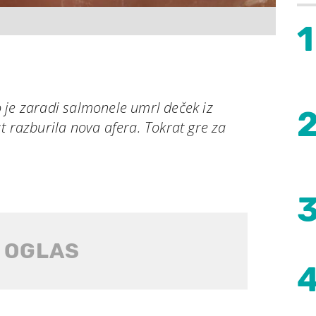
1
 je zaradi salmonele umrl deček iz
t razburila nova afera. Tokrat gre za