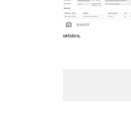
RASFF
oktobra.