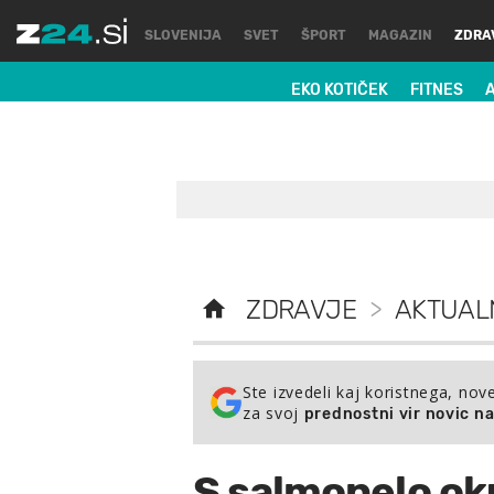
SLOVENIJA
SVET
ŠPORT
MAGAZIN
ZDRA
EKO KOTIČEK
FITNES
ZDRAVJE
>
AKTUAL
Ste izvedeli kaj koristnega, nov
za svoj
prednostni vir novic n
S salmonelo ok