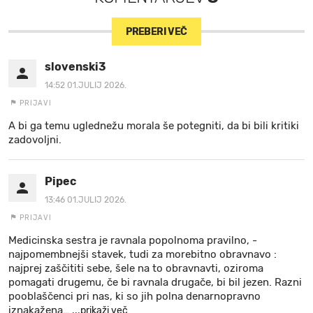
PREBERI VEČ
slovenski3
14:52 01.JULIJ 2026.
PRIJAVI
A bi ga temu uglednežu morala še potegniti, da bi bili kritiki
zadovoljni.
Pipec
13:46 01.JULIJ 2026.
PRIJAVI
Medicinska sestra je ravnala popolnoma pravilno, -
najpomembnejši stavek, tudi za morebitno obravnavo :
najprej zaščititi sebe, šele na to obravnavti, oziroma
pomagati drugemu, če bi ravnala drugače, bi bil jezen. Razni
pooblaščenci pri nas, ki so jih polna denarnopravno
iznakažena
…
...prikaži več