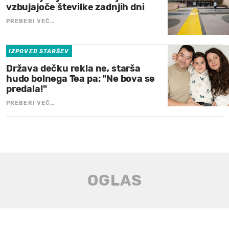
vzbujajoče številke zadnjih dni
PREBERI VEČ…
IZPOVED STARŠEV
Država dečku rekla ne, starša
hudo bolnega Tea pa: "Ne bova se
predala!"
PREBERI VEČ…