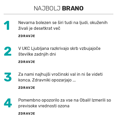
NAJBOLJ
BRANO
1
Nevarna bolezen se širi tudi na ljudi, okuženih
živali je desetkrat več
ZDRAVJE
2
V UKC Ljubljana razkrivajo skrb vzbujajoče
številke zadnjih dni
ZDRAVJE
3
Za nami najhujši vročinski val in ni še videti
konca. Zdravniki opozarjajo ...
ZDRAVJE
4
Pomembno opozorilo za vse na Obali! Izmerili so
previsoke vrednosti ozona
ZDRAVJE