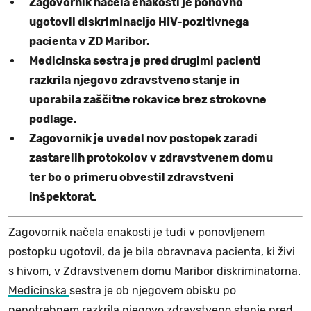
Zagovornik načela enakosti je ponovno
ugotovil diskriminacijo HIV-pozitivnega
pacienta v ZD Maribor.
Medicinska sestra je pred drugimi pacienti
razkrila njegovo zdravstveno stanje in
uporabila zaščitne rokavice brez strokovne
podlage.
Zagovornik je uvedel nov postopek zaradi
zastarelih protokolov v zdravstvenem domu
ter bo o primeru obvestil zdravstveni
inšpektorat.
Zagovornik načela enakosti je tudi v ponovljenem
postopku ugotovil, da je bila obravnava pacienta, ki živi
s hivom, v Zdravstvenem domu Maribor diskriminatorna.
Medicinska
sestra je ob njegovem obisku po
nepotrebnem razkrila njegovo zdravstveno stanje pred