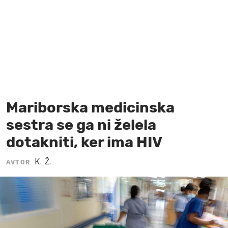
MOJ SANJ
Mariborska medicinska
sestra se ga ni želela
dotakniti, ker ima HIV
K. Ž.
AVTOR