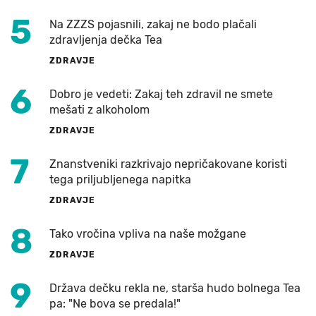
5
Na ZZZS pojasnili, zakaj ne bodo plačali
zdravljenja dečka Tea
ZDRAVJE
6
Dobro je vedeti: Zakaj teh zdravil ne smete
mešati z alkoholom
ZDRAVJE
7
Znanstveniki razkrivajo nepričakovane koristi
tega priljubljenega napitka
ZDRAVJE
8
Tako vročina vpliva na naše možgane
ZDRAVJE
9
Država dečku rekla ne, starša hudo bolnega Tea
pa: "Ne bova se predala!"