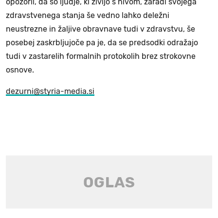
opozoril, da so ljudje, ki živijo s hivom, zaradi svojega
zdravstvenega stanja še vedno lahko deležni
neustrezne in žaljive obravnave tudi v zdravstvu, še
posebej zaskrbljujoče pa je, da se predsodki odražajo
tudi v zastarelih formalnih protokolih brez strokovne
osnove.
dezurni@styria-media.si