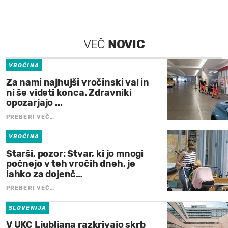
VEČ
NOVIC
VROČINA
Za nami najhujši vročinski val in
ni še videti konca. Zdravniki
opozarjajo ...
PREBERI VEČ…
VROČINA
Starši, pozor: Stvar, ki jo mnogi
počnejo v teh vročih dneh, je
lahko za dojenč…
PREBERI VEČ…
SLOVENIJA
V UKC Ljubljana razkrivajo skrb