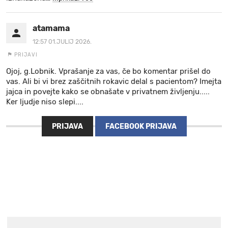
atamama
12:57 01.JULIJ 2026.
PRIJAVI
Ojoj, g.Lobnik. Vprašanje za vas, če bo komentar prišel do
vas. Ali bi vi brez zaščitnih rokavic delal s pacientom? Imejta
jajca in povejte kako se obnašate v privatnem življenju.....
Ker ljudje niso slepi....
PRIJAVA
FACEBOOK PRIJAVA