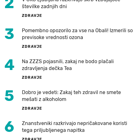
2
številke zadnjih dni
ZDRAVJE
3
Pomembno opozorilo za vse na Obali! Izmerili so
previsoke vrednosti ozona
ZDRAVJE
4
Na ZZZS pojasnili, zakaj ne bodo plačali
zdravljenja dečka Tea
ZDRAVJE
5
Dobro je vedeti: Zakaj teh zdravil ne smete
mešati z alkoholom
ZDRAVJE
6
Znanstveniki razkrivajo nepričakovane koristi
tega priljubljenega napitka
ZDRAVJE