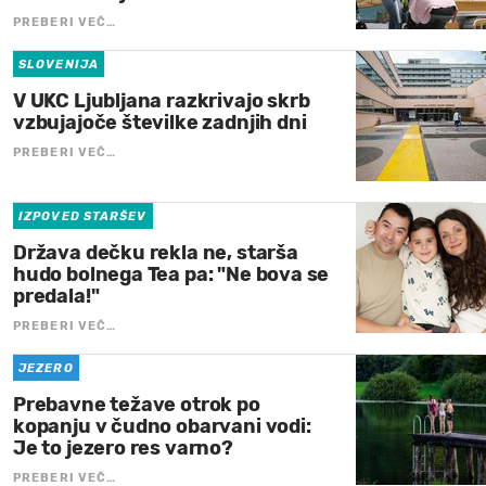
PREBERI VEČ…
SLOVENIJA
V UKC Ljubljana razkrivajo skrb
vzbujajoče številke zadnjih dni
PREBERI VEČ…
IZPOVED STARŠEV
Država dečku rekla ne, starša
hudo bolnega Tea pa: "Ne bova se
predala!"
PREBERI VEČ…
JEZERO
Prebavne težave otrok po
kopanju v čudno obarvani vodi:
Je to jezero res varno?
PREBERI VEČ…