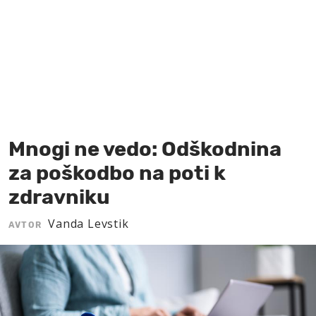
MOJ SANJ
Mnogi ne vedo: Odškodnina
za poškodbo na poti k
zdravniku
Vanda Levstik
AVTOR