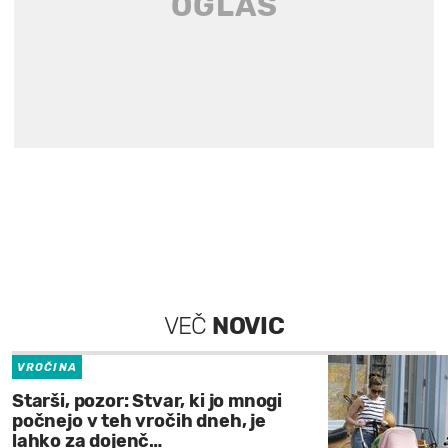
VEČ
NOVIC
VROČINA
Starši, pozor: Stvar, ki jo mnogi
počnejo v teh vročih dneh, je
lahko za dojenč…