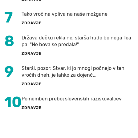
7
Tako vročina vpliva na naše možgane
ZDRAVJE
8
Država dečku rekla ne, starša hudo bolnega Tea
pa: "Ne bova se predala!"
ZDRAVJE
9
Starši, pozor: Stvar, ki jo mnogi počnejo v teh
vročih dneh, je lahko za dojenč…
ZDRAVJE
10
Pomemben preboj slovenskih raziskovalcev
ZDRAVJE