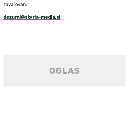
zavarovan.
dezurni@styria-media.si