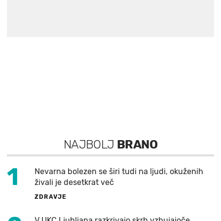
NAJBOLJ
BRANO
1
Nevarna bolezen se širi tudi na ljudi, okuženih
živali je desetkrat več
ZDRAVJE
V UKC Ljubljana razkrivajo skrb vzbujajoče