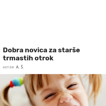
MOJ SANJ
Dobra novica za starše
trmastih otrok
A. Š.
AVTOR