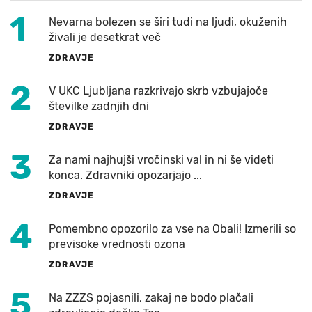
1
Nevarna bolezen se širi tudi na ljudi, okuženih
živali je desetkrat več
ZDRAVJE
2
V UKC Ljubljana razkrivajo skrb vzbujajoče
številke zadnjih dni
ZDRAVJE
3
Za nami najhujši vročinski val in ni še videti
konca. Zdravniki opozarjajo ...
ZDRAVJE
4
Pomembno opozorilo za vse na Obali! Izmerili so
previsoke vrednosti ozona
ZDRAVJE
5
Na ZZZS pojasnili, zakaj ne bodo plačali