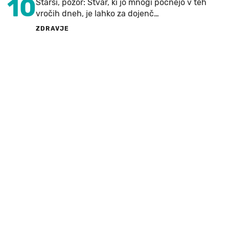
10
Starši, pozor: Stvar, ki jo mnogi počnejo v teh
vročih dneh, je lahko za dojenč…
ZDRAVJE