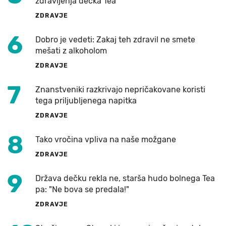
zdravljenja dečka Tea
ZDRAVJE
6
Dobro je vedeti: Zakaj teh zdravil ne smete
mešati z alkoholom
ZDRAVJE
7
Znanstveniki razkrivajo nepričakovane koristi
tega priljubljenega napitka
ZDRAVJE
8
Tako vročina vpliva na naše možgane
ZDRAVJE
9
Država dečku rekla ne, starša hudo bolnega Tea
pa: "Ne bova se predala!"
ZDRAVJE