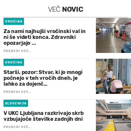
VEČ
NOVIC
VROČINA
Za nami najhujši vročinski val in
ni še videti konca. Zdravniki
opozarjajo ...
PREBERI VEČ…
VROČINA
Starši, pozor: Stvar, ki jo mnogi
počnejo v teh vročih dneh, je
lahko za dojenč…
PREBERI VEČ…
SLOVENIJA
V UKC Ljubljana razkrivajo skrb
vzbujajoče številke zadnjih dni
PREBERI VEČ…