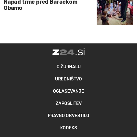
Napad trme pred Barackom
Obamo
O ŽURNALU
UREDNIŠTVO
OGLAŠEVANJE
ZAPOSLITEV
PRAVNO OBVESTILO
KODEKS