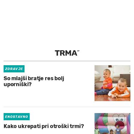
MOJ SANJ
TRMA
”
ZDRAVJE
So mlajši bratje res bolj
uporniški?
ENOSTAVNO
Kako ukrepati pri otroški trmi?