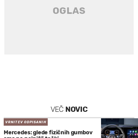
VEČ
NOVIC
VRNITEV ODPISANIH
Mercedes: glede fizičnih gumbov