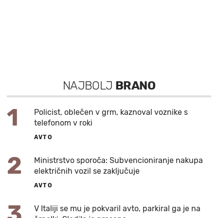
NAJBOLJ
BRANO
1
Policist, oblečen v grm, kaznoval voznike s
telefonom v roki
AVTO
2
Ministrstvo sporoča: Subvencioniranje nakupa
električnih vozil se zaključuje
AVTO
3
V Italiji se mu je pokvaril avto, parkiral ga je na