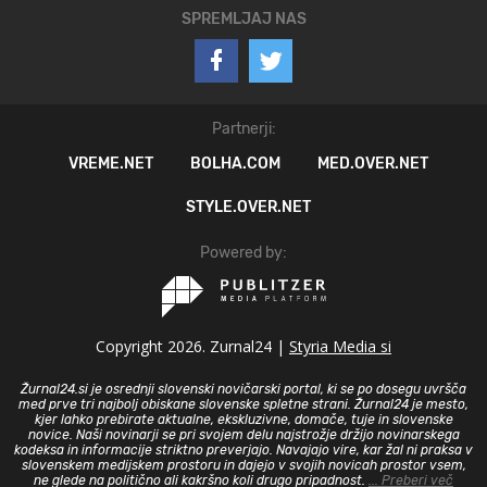
SPREMLJAJ NAS
Partnerji:
VREME.NET
BOLHA.COM
MED.OVER.NET
STYLE.OVER.NET
Powered by:
Copyright 2026. Zurnal24 |
Styria Media si
Žurnal24.si je osrednji slovenski novičarski portal, ki se po dosegu uvršča
med prve tri najbolj obiskane slovenske spletne strani. Žurnal24 je mesto,
kjer lahko prebirate aktualne, ekskluzivne, domače, tuje in slovenske
novice. Naši novinarji se pri svojem delu najstrožje držijo novinarskega
kodeksa in informacije striktno preverjajo. Navajajo vire, kar žal ni praksa v
slovenskem medijskem prostoru in dajejo v svojih novicah prostor vsem,
ne glede na politično ali kakršno koli drugo pripadnost.
... Preberi več