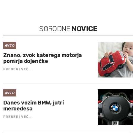
SORODNE
NOVICE
AVTO
Znano, zvok katerega motorja
pomirja dojenčke
PREBERI VEČ…
AVTO
Danes vozim BMW, jutri
mercedesa
PREBERI VEČ…