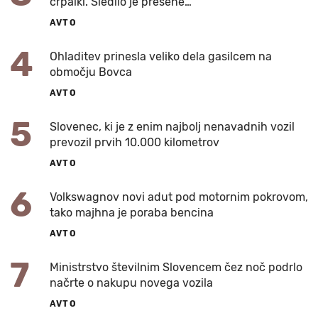
črpalki. Sledilo je presene…
AVTO
4
Ohladitev prinesla veliko dela gasilcem na
območju Bovca
AVTO
5
Slovenec, ki je z enim najbolj nenavadnih vozil
prevozil prvih 10.000 kilometrov
AVTO
6
Volkswagnov novi adut pod motornim pokrovom,
tako majhna je poraba bencina
AVTO
7
Ministrstvo številnim Slovencem čez noč podrlo
načrte o nakupu novega vozila
AVTO