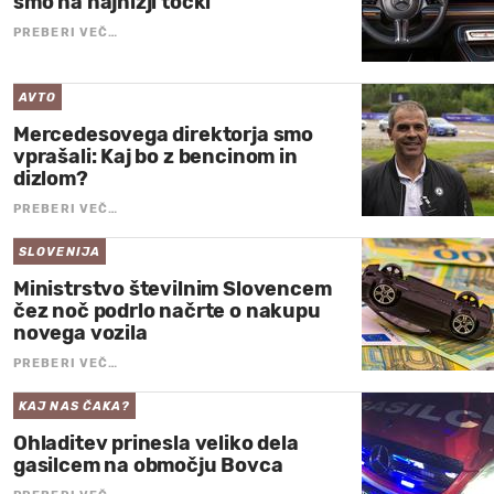
smo na najnižji točki
PREBERI VEČ…
AVTO
Mercedesovega direktorja smo
vprašali: Kaj bo z bencinom in
dizlom?
PREBERI VEČ…
SLOVENIJA
Ministrstvo številnim Slovencem
čez noč podrlo načrte o nakupu
novega vozila
PREBERI VEČ…
KAJ NAS ČAKA?
Ohladitev prinesla veliko dela
gasilcem na območju Bovca