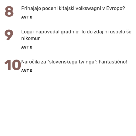
8
Prihajajo poceni kitajski volkswagni v Evropo?
AVTO
9
Logar napovedal gradnjo: To do zdaj ni uspelo še
nikomur
AVTO
10
Naročila za "slovenskega twinga": Fantastično!
AVTO