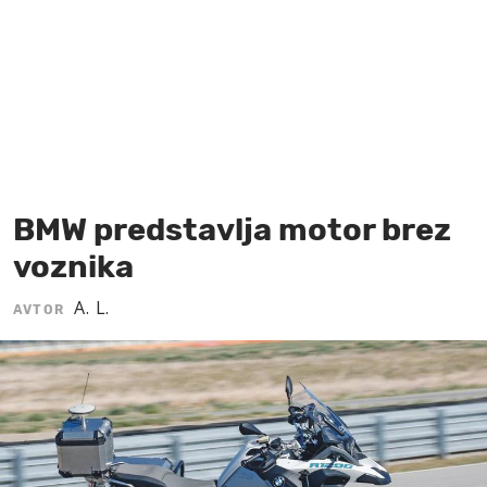
MOJ SANJ
BMW predstavlja motor brez
voznika
A. L.
AVTOR