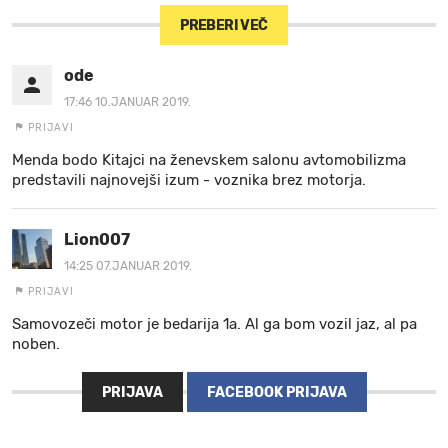
PREBERI VEČ
ode
17:46 10.JANUAR 2019.
PRIJAVI
Menda bodo Kitajci na ženevskem salonu avtomobilizma
predstavili najnovejši izum - voznika brez motorja.
Lion007
14:25 07.JANUAR 2019.
PRIJAVI
Samovozeči motor je bedarija 1a. Al ga bom vozil jaz, al pa
noben.
PRIJAVA
FACEBOOK PRIJAVA