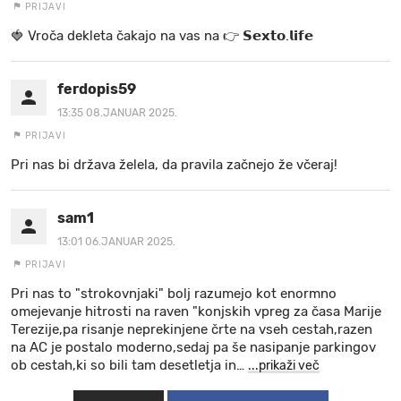
PRIJAVI
🍓 V r o č a d e k l e t a ča k a jo na va s n a 👉 𝗦𝗲𝘅𝘁𝗼.𝗹𝗶𝗳𝗲
ferdopis59
13:35 08.JANUAR 2025.
PRIJAVI
Pri nas bi država želela, da pravila začnejo že včeraj!
sam1
13:01 06.JANUAR 2025.
PRIJAVI
Pri nas to "strokovnjaki" bolj razumejo kot enormno
omejevanje hitrosti na raven "konjskih vpreg za časa Marije
Terezije,pa risanje neprekinjene črte na vseh cestah,razen
na AC je postalo moderno,sedaj pa še nasipanje parkingov
ob cestah,ki so bili tam desetletja in
…
...prikaži več