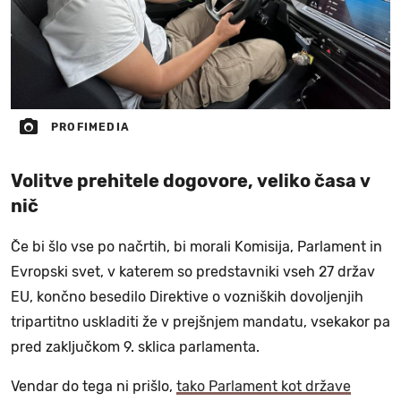
PROFIMEDIA
Volitve prehitele dogovore, veliko časa v
nič
Če bi šlo vse po načrtih, bi morali Komisija, Parlament in
Evropski svet, v katerem so predstavniki vseh 27 držav
EU, končno besedilo Direktive o vozniških dovoljenjih
tripartitno uskladiti že v prejšnjem mandatu, vsekakor pa
pred zaključkom 9. sklica parlamenta.
Vendar do tega ni prišlo,
tako Parlament kot države