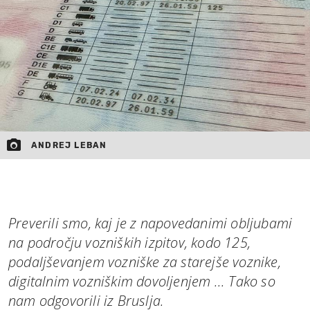
MOJ SANJ
ANDREJ LEBAN
Preverili smo, kaj je z napovedanimi obljubami
na področju vozniških izpitov, kodo 125,
podaljševanjem vozniške za starejše voznike,
digitalnim vozniškim dovoljenjem ... Tako so
nam odgovorili iz Bruslja.