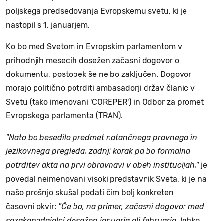
poljskega predsedovanja Evropskemu svetu, ki je
nastopil s 1. januarjem.
Ko bo med Svetom in Evropskim parlamentom v
prihodnjih mesecih dosežen začasni dogovor o
dokumentu, postopek še ne bo zaključen. Dogovor
morajo politično potrditi ambasadorji držav članic v
Svetu (tako imenovani 'COREPER') in Odbor za promet
Evropskega parlamenta (TRAN).
"Nato bo besedilo predmet natančnega pravnega in
jezikovnega pregleda, zadnji korak pa bo formalna
potrditev akta na prvi obravnavi v obeh institucijah,"
je
povedal neimenovani visoki predstavnik Sveta, ki je na
našo prošnjo skušal podati čim bolj konkreten
časovni okvir:
"Če bo, na primer, začasni dogovor med
sozakonodajalci dosežen januarja ali februarja, lahko