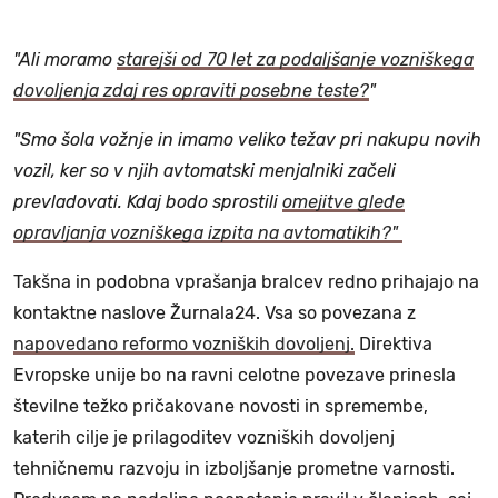
"Ali moramo
starejši od 70 let za podaljšanje vozniškega
dovoljenja zdaj res opraviti posebne teste?
"
"Smo šola vožnje in imamo veliko težav pri nakupu novih
vozil, ker so v njih avtomatski menjalniki začeli
prevladovati. Kdaj bodo sprostili
omejitve glede
opravljanja vozniškega izpita na avtomatikih?"
Takšna in podobna vprašanja bralcev redno prihajajo na
kontaktne naslove Žurnala24. Vsa so povezana z
napovedano reformo vozniških dovoljenj.
Direktiva
Evropske unije bo na ravni celotne povezave prinesla
številne težko pričakovane novosti in spremembe,
katerih cilje je prilagoditev vozniških dovoljenj
tehničnemu razvoju in izboljšanje prometne varnosti.