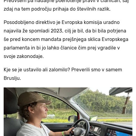
Predvsem pa nadaljne poenotenje pravil v članicah, saj
zdaj na tem področju prihaja do številnih razlik.
Posodobljeno direktivo je Evropska komisija uradno
najavila že spomladi 2023, cilj je bil, da bi bila potrjena
še pred koncem mandata prejšnjega sklica Evropskega
parlamenta in bi jo lahko članice čim prej vgradile v
svoje zakonodaje.
Kje se je ustavilo ali zalomilo? Preverili smo v samem
Bruslju.