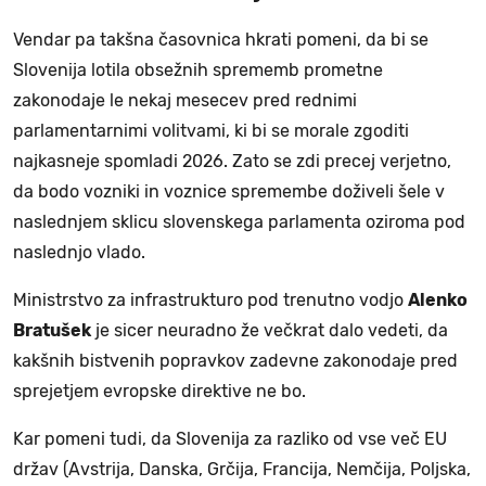
Vendar pa takšna časovnica hkrati pomeni, da bi se
Slovenija lotila obsežnih sprememb prometne
zakonodaje le nekaj mesecev pred rednimi
parlamentarnimi volitvami, ki bi se morale zgoditi
najkasneje spomladi 2026. Zato se zdi precej verjetno,
da bodo vozniki in voznice spremembe doživeli šele v
naslednjem sklicu slovenskega parlamenta oziroma pod
naslednjo vlado.
Ministrstvo za infrastrukturo pod trenutno vodjo
Alenko
Bratušek
je sicer neuradno že večkrat dalo vedeti, da
kakšnih bistvenih popravkov zadevne zakonodaje pred
sprejetjem evropske direktive ne bo.
Kar pomeni tudi, da Slovenija za razliko od vse več EU
držav (Avstrija, Danska, Grčija, Francija, Nemčija, Poljska,