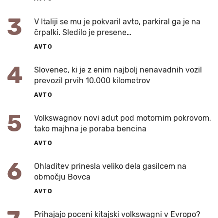
3
V Italiji se mu je pokvaril avto, parkiral ga je na
črpalki. Sledilo je presene…
AVTO
4
Slovenec, ki je z enim najbolj nenavadnih vozil
prevozil prvih 10.000 kilometrov
AVTO
5
Volkswagnov novi adut pod motornim pokrovom,
tako majhna je poraba bencina
AVTO
6
Ohladitev prinesla veliko dela gasilcem na
območju Bovca
AVTO
Prihajajo poceni kitajski volkswagni v Evropo?