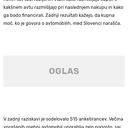
kakšnem avtu razmišljajo pri naslednjem nakupu in kako
ga bodo financirali. Zadnji rezultati kažejo, da kupna
moč, ko je govora o avtomobilih, med Slovenci narašča.
V zadnji raziskavi je sodelovalo 515 anketirancev. Večina
vprašanih osebni avtomobil uporablja zelo pogosto, saj