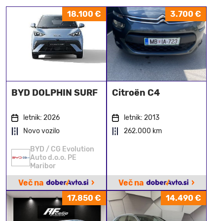
18.100 €
3.700 €
BYD DOLPHIN SURF
Citroën C4
letnik: 2026
letnik: 2013
Novo vozilo
262.000 km
BYD / CG Evolution
Auto d.o.o. PE
Maribor
›
›
Več na
Več na
17.850 €
14.490 €