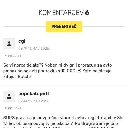
KOMENTARJEV
6
PREBERI VEČ
egi
08:19 16.MAJ 2026.
PRIJAVI
Se vi norca delate?? Noben ni dvignil proracun za avto
ampak so se avti podrazli za 10.000+€ Zato pa blesijo
kitajci! Butale
popokatopetl
09:44 15.MAJ 2026.
PRIJAVI
SURS pravi da je povprečna starost avtov registriranih v Slo
13 let, ob osamosvojitvi je bila pa 7. Po drugi strani je bilo