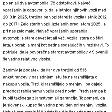
po en ali dva avtomobila (78 odstotkov). Največ
vprašanih je odgovorilo, da je letnica njihovih vozil med
2018 in 2023, tretjina pa vozi starejša vozila (letnik 2012
do 2017). Zelo starih vozil, izdelanih pred letom 2025, je
pri nas zelo malo. Največ vprašanih uporablja
avtomobile stare devet let ali več. Vozila, stara do štiri
leta, uporablja manj kot petina sodelujočih v raziskavi. To
potrjuje, da je povprečna starost avtomobilov v Sloveniji
še vedno relativno visoka.
Zanimiv je podatek, da kar dve tretjini od 515
anketirancev v naslednjem letu še ne razmišljata o
nakupu vozila. Tisti, ki razmišljajo o menjavi, pa dajejo
prednost rabljenemu vozilu pred novim. Predvsem pa bi
kupili takšnega z jamstvom ali garancijo. To pomeni, da
je slovenski kupec še vedno previden pri menjavi vozila.