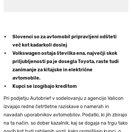
Slovenci so za avtomobil pripravljeni odšteti
več kot kadarkoli doslej
Volkswagen ostaja številka ena, največji skok
priljubljenosti pa je dosegla Toyota, raste tudi
zanimanje za kitajske in električne
avtomobile.
Kupci se izogibajo kreditom
Pri podjetju Autobrief v sodelovanju z agencijo Valicon
izvajajo redne četrtletne raziskave o namerah in
navadah uporabnikov avtomobilov. Podatki, ki jih zbirajo
na ta način, so dober kazalnik, kaj se dogaja na trgu tako
novih kot tudi rabljenih vozil, kako razmišljajo kupci, o