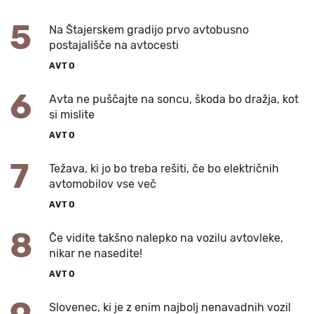
5
Na Štajerskem gradijo prvo avtobusno
postajališče na avtocesti
AVTO
6
Avta ne puščajte na soncu, škoda bo dražja, kot
si mislite
AVTO
7
Težava, ki jo bo treba rešiti, če bo električnih
avtomobilov vse več
AVTO
8
Če vidite takšno nalepko na vozilu avtovleke,
nikar ne nasedite!
AVTO
Slovenec, ki je z enim najbolj nenavadnih vozil