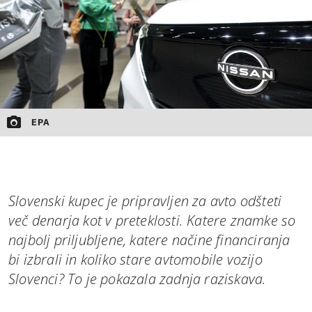
MOJ SANJ
EPA
Slovenski kupec je pripravljen za avto odšteti
več denarja kot v preteklosti. Katere znamke so
najbolj priljubljene, katere načine financiranja
bi izbrali in koliko stare avtomobile vozijo
Slovenci? To je pokazala zadnja raziskava.