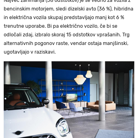
Največ zanimanja (58 odstotkov) je še vedno za vozila z
bencinskim motorjem, sledi dizelski avto (36 %), hibridna
in električna vozila skupaj predstavljajo manj kot 6 %
trenutne uporabe. Bi pa električno vozilo, če bi se
odločali zdaj, izbralo skoraj 15 odstotkov vprašanih. Trg
alternativnih pogonov raste, vendar ostaja manjšinski,
ugotavljajo v raziskavi.