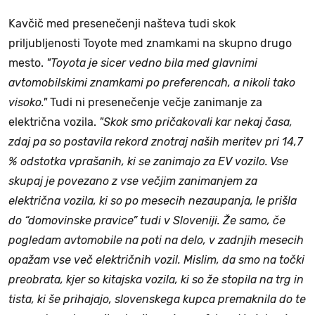
Kavčič med presenečenji našteva tudi skok
priljubljenosti Toyote med znamkami na skupno drugo
mesto.
"Toyota je sicer vedno bila med glavnimi
avtomobilskimi znamkami po preferencah, a nikoli tako
visoko."
Tudi ni presenečenje večje zanimanje za
električna vozila.
"Skok smo pričakovali kar nekaj časa,
zdaj pa so postavila rekord znotraj naših meritev pri 14,7
% odstotka vprašanih, ki se zanimajo za EV vozilo. Vse
skupaj je povezano z vse večjim zanimanjem za
električna vozila, ki so po mesecih nezaupanja, le prišla
do “domovinske pravice” tudi v Sloveniji. Že samo, če
pogledam avtomobile na poti na delo, v zadnjih mesecih
opažam vse več električnih vozil. Mislim, da smo na točki
preobrata, kjer so kitajska vozila, ki so že stopila na trg in
tista, ki še prihajajo, slovenskega kupca premaknila do te