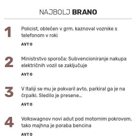
NAJBOLJ
BRANO
1
Policist, oblečen v grm, kaznoval voznike s
telefonom v roki
AVTO
2
Ministrstvo sporoča: Subvencioniranje nakupa
električnih vozil se zaključuje
AVTO
3
V Italiji se mu je pokvaril avto, parkiral ga je na
črpalki. Sledilo je presene…
AVTO
4
Volkswagnov novi adut pod motornim pokrovom,
tako majhna je poraba bencina
AVTO