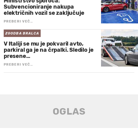
Ministrstvo sporoča:
Subvencioniranje nakupa
električnih vozil se zaključuje
PREBERI VEČ…
ZGODBA BRALCA
V Italiji se mu je pokvaril avto,
parkiral ga je na črpalki. Sledilo je
presene…
PREBERI VEČ…