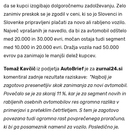
da se kupci izogibajo dolgoročnemu zadolževanju. Zelo
zanimiv preskok se je zgodil v ceni, ki so jo Slovenci in
Slovenke pripravljeni plačati za novo ali rabljeno vozilo.
Največ vprašanih je navedlo, da bi za avtomobil odštelo
med 20.000 in 30.000 evri, močan ostaja tudi segment
med 10.000 in 20.000 evri. Dražja vozila nad 50.000
evrov pa zanimajo le manjši delež kupcev.
Tomaž Kavčič
iz podjetja
AutoBrief
je za
zurnal24.si
komentiral zadnje rezultate raziskave:
"Najbolj je
zagotovo presenetljiv skok zanimanja za novi avtomobil.
Povečalo se je za skoraj 11 %, kar je za segment novih in
rabljenih osebnih avtomobilov res ogromna razlika v
primerjavi s preteklim četrtletjem. S tem je zagotovo
povezana tudi ogromna rast povprečenega proračuna,
ki bi ga posameznik namenil za vozilo. Posledično je,