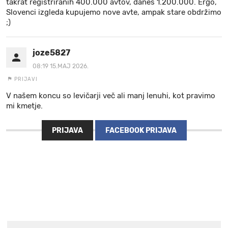
takrat registriranih 400.000 avtov, danes 1.200.000. Ergo,
Slovenci izgleda kupujemo nove avte, ampak stare obdržimo
;)
joze5827
08:19 15.MAJ 2026.
PRIJAVI
V našem koncu so levičarji več ali manj lenuhi, kot pravimo
mi kmetje.
PRIJAVA
FACEBOOK PRIJAVA