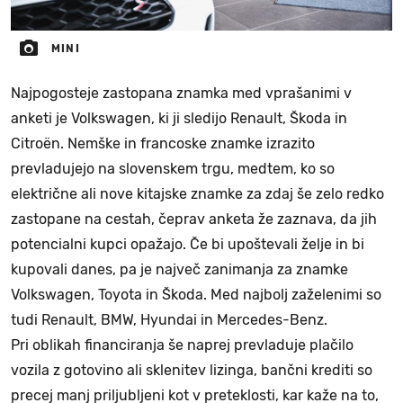
MINI
Najpogosteje zastopana znamka med vprašanimi v
anketi je Volkswagen, ki ji sledijo Renault, Škoda in
Citroën. Nemške in francoske znamke izrazito
prevladujejo na slovenskem trgu, medtem, ko so
električne ali nove kitajske znamke za zdaj še zelo redko
zastopane na cestah, čeprav anketa že zaznava, da jih
potencialni kupci opažajo. Če bi upoštevali želje in bi
kupovali danes, pa je največ zanimanja za znamke
Volkswagen, Toyota in Škoda. Med najbolj zaželenimi so
tudi Renault, BMW, Hyundai in Mercedes-Benz.
Pri oblikah financiranja še naprej prevladuje plačilo
vozila z gotovino ali sklenitev lizinga, bančni krediti so
precej manj priljubljeni kot v preteklosti, kar kaže na to,