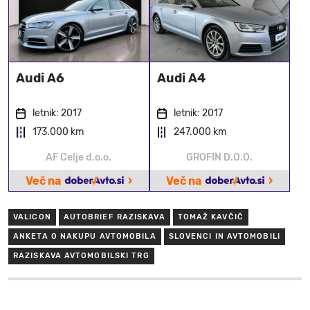
Audi A6
Audi A4
letnik: 2017
letnik: 2017
173.000 km
247.000 km
AF Celje d.o.o.
GROFIN D.O.O.
›
›
Več na
Več na
VALICON
AUTOBRIEF RAZISKAVA
TOMAŽ KAVČIČ
ANKETA O NAKUPU AVTOMOBILA
SLOVENCI IN AVTOMOBILI
RAZISKAVA AVTOMOBILSKI TRG