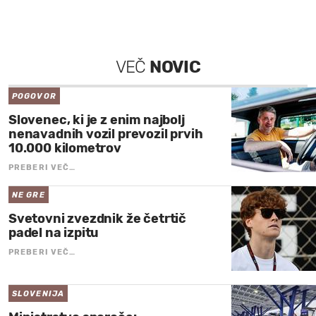
VEČ
NOVIC
POGOVOR
Slovenec, ki je z enim najbolj
nenavadnih vozil prevozil prvih
10.000 kilometrov
PREBERI VEČ…
NE GRE
Svetovni zvezdnik že četrtič
padel na izpitu
PREBERI VEČ…
SLOVENIJA