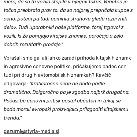
mere, da so ta vozila stopila v njegov fokus. Verjetno je
točka preobrata prav to, da so najprej prepričala kupce s
ceno, potem pa tudi pomirila strahove glede rezervnih
delov. Tudi uporabniki naše platforme, torej trgovci z
vozili, ki že ponujajo kitajske znamke, poročajo o zelo
dobrih rezultatih prodaje."
Vprašali smo ga, ali lahko zaradi prihoda kitajskih znamk
in agresivne cenovne politike, pričakujemo padec cen
tudi pri drugih avtomobilskih znamkah? Kavčič
odgovarja:
"Kratkoročno cene ne bodo padle
dramatično. Dolgoročno pa je zgodba najbrž drugačna.
Počasi bo cenovni pritisk postal občuten in tukaj se
bodo morali evropski proizvajalci prilagoditi kitajskemu
trendu."
dezurni@styria-media.si