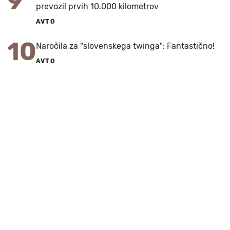
9
prevozil prvih 10.000 kilometrov
AVTO
10
Naročila za "slovenskega twinga": Fantastično!
AVTO