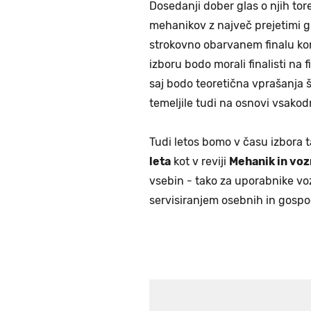
Dosedanji dober glas o njih torej
mehanikov z največ prejetimi gl
strokovno obarvanem finalu k
izboru bodo morali finalisti na f
saj bodo teoretična vprašanja 
temeljile tudi na osnovi vsakod
Tudi letos bomo v času izbora t
leta
kot v reviji
Mehanik in voz
vsebin - tako za uporabnike voz
servisiranjem osebnih in gospod