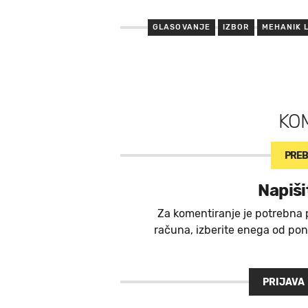
GLASOVANJE
IZBOR
MEHANIK 
KO
PREB
Napiši
Za komentiranje je potrebna 
računa, izberite enega od ponu
PRIJAVA