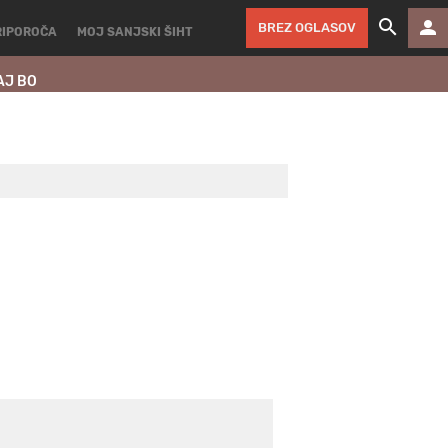
BREZ OGLASOV
RIPOROČA
MOJ SANJSKI ŠIHT
AJ BO