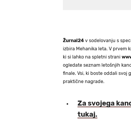
Žurnal24
v sodelovanju s speci
izbira Mehanika leta. V prvem k
ki si lahko na spletni strani
www
ogledate seznam letošnjih kand
finale. Vsi, ki boste oddali svo
praktične nagrade.
Za svojega kand
tukaj.