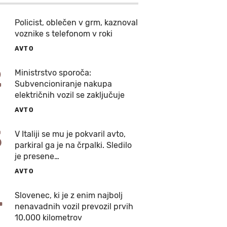
Policist, oblečen v grm, kaznoval
voznike s telefonom v roki
AVTO
2
Ministrstvo sporoča:
Subvencioniranje nakupa
električnih vozil se zaključuje
AVTO
3
V Italiji se mu je pokvaril avto,
parkiral ga je na črpalki. Sledilo
je presene…
AVTO
4
Slovenec, ki je z enim najbolj
nenavadnih vozil prevozil prvih
10.000 kilometrov