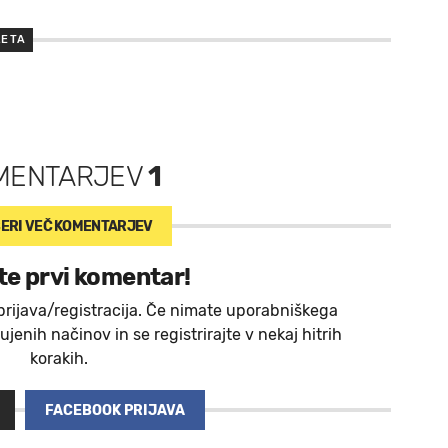
LETA
MENTARJEV
1
ERI VEČ
KOMENTARJEV
te prvi komentar!
prijava/registracija. Če nimate uporabniškega
jenih načinov in se registrirajte v nekaj hitrih
korakih.
FACEBOOK PRIJAVA