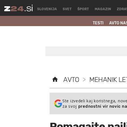
SLOVENIJA
SVET
ŠPORT
MAGAZIN
ZDRA
TESTI
AVTO NA
AVTO
>
MEHANIK LE
Ste izvedeli kaj koristnega, nov
za svoj
prednostni vir novic n
Pomagajte naj