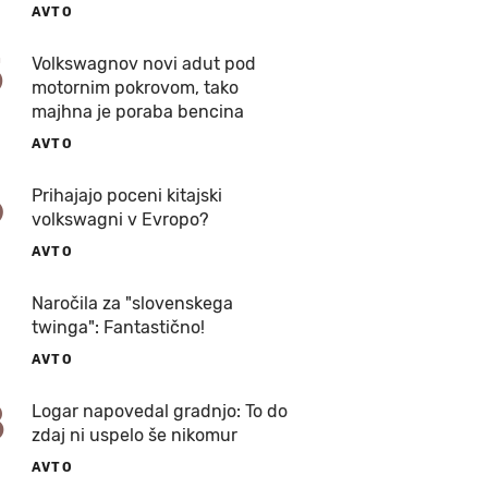
AVTO
5
Volkswagnov novi adut pod
motornim pokrovom, tako
majhna je poraba bencina
AVTO
6
Prihajajo poceni kitajski
volkswagni v Evropo?
AVTO
7
Naročila za "slovenskega
twinga": Fantastično!
AVTO
8
Logar napovedal gradnjo: To do
zdaj ni uspelo še nikomur
AVTO