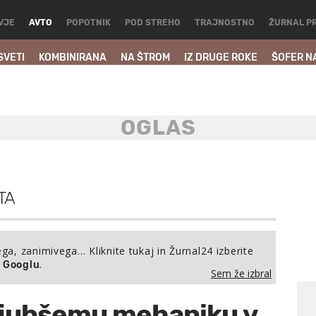
VJE
AVTO
POPOTNIK
POD STREHO
TRAJNOSTNO
ŽURNAL P
SVETI
KOMBINIRANA
NA ŠTROM
IZ DRUGE ROKE
ŠOFER N
TA
ega, zanimivega… Kliknite tukaj in Žurnal24 izberite
.
a Googlu
Sem že izbral
ljubšemu mehaniku v