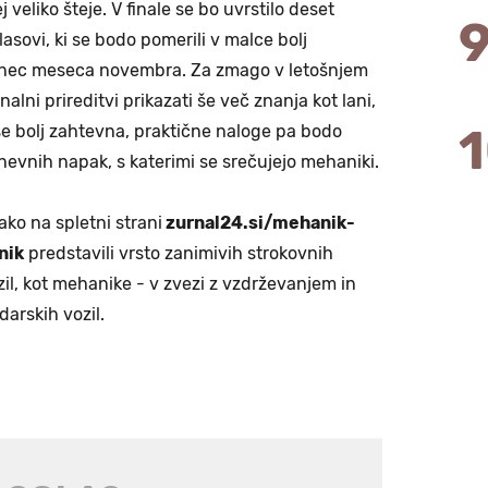
 veliko šteje. V finale se bo uvrstilo deset
asovi, ki se bodo pomerili v malce bolj
onec meseca novembra. Za zmago v letošnjem
inalni prireditvi prikazati še več znanja kot lani,
še bolj zahtevna, praktične naloge pa bodo
nevnih napak, s katerimi se srečujejo mehaniki.
ako na spletni strani
zurnal24.si/mehanik-
nik
predstavili vrsto zanimivih strokovnih
il, kot mehanike - v zvezi z vzdrževanjem in
arskih vozil.