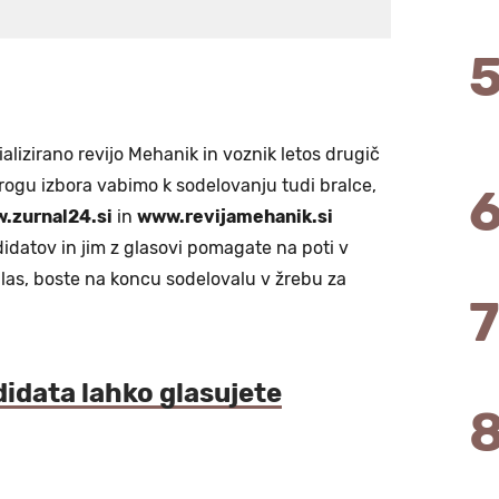
alizirano revijo Mehanik in voznik letos drugič
rogu izbora vabimo k sodelovanju tudi bralce,
.zurnal24.si
in
www.revijamehanik.si
idatov in jim z glasovi pomagate na poti v
j glas, boste na koncu sodelovalu v žrebu za
idata lahko glasujete