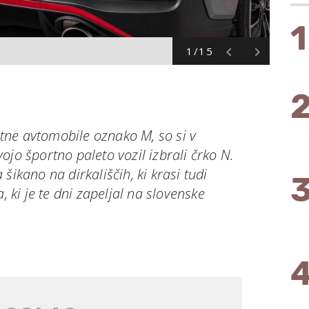
1
1/15
ne avtomobile oznako M, so si v
ojo športno paleto vozil izbrali črko N.
šikano na dirkališčih, ki krasi tudi
ki je te dni zapeljal na slovenske