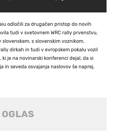
aiu odločili za drugačen pristop do novih
vila tudi v svetovnem WRC rally prvenstvu,
i v slovenskem, s slovenskim voznikom.
lly dirkah in tudi v evropskem pokalu vozil
 ki je na novinarski konferenci dejal, da si
a in seveda osvajanja naslovov še naprej.