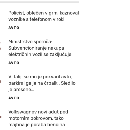
Policist, oblečen v grm, kaznoval
voznike s telefonom v roki
AVTO
2
Ministrstvo sporoča:
Subvencioniranje nakupa
električnih vozil se zaključuje
AVTO
3
V Italiji se mu je pokvaril avto,
parkiral ga je na črpalki. Sledilo
je presene…
AVTO
4
Volkswagnov novi adut pod
motornim pokrovom, tako
majhna je poraba bencina