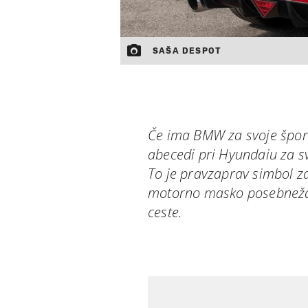
SAŠA DESPOT
Če ima BMW za svoje šport
abecedi pri Hyundaiu za sv
To je pravzaprav simbol za 
motorno masko posebneža, 
ceste.