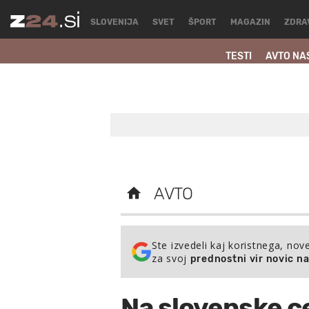
SLOVENIJA
SVET
ŠPORT
MAGAZIN
ZDRA
TESTI
AVTO NA
AVTO
Ste izvedeli kaj koristnega, nov
za svoj
prednostni vir novic n
Na slovenske ce