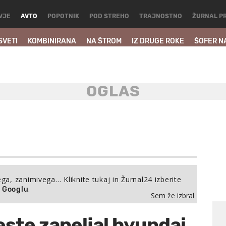
VJE
AVTO
POPOTNIK
POD STREHO
TRAJNOSTNO
ŽURNAL P
SVETI
KOMBINIRANA
NA ŠTROM
IZ DRUGE ROKE
ŠOFER N
ega, zanimivega… Kliknite tukaj in Žurnal24 izberite
.
a Googlu
Sem že izbral
ste zapeljal hyundai,