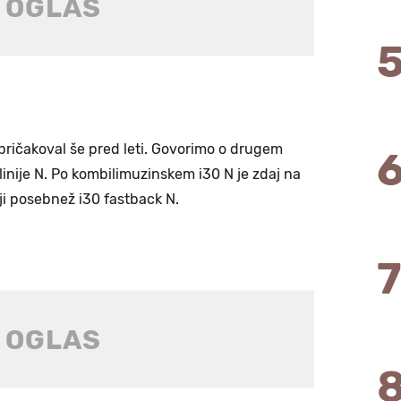
pričakoval še pred leti. Govorimo o drugem
inije N. Po kombilimuzinskem i30 N je zdaj na
ji posebnež i30 fastback N.