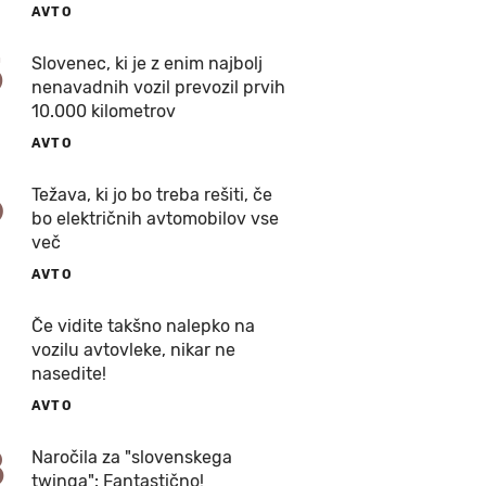
AVTO
5
Slovenec, ki je z enim najbolj
nenavadnih vozil prevozil prvih
10.000 kilometrov
AVTO
6
Težava, ki jo bo treba rešiti, če
bo električnih avtomobilov vse
več
AVTO
7
Če vidite takšno nalepko na
vozilu avtovleke, nikar ne
nasedite!
AVTO
8
Naročila za "slovenskega
twinga": Fantastično!