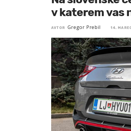
v katerem vas 
Gregor Prebil
AVTOR
14. MAREC