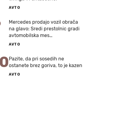
AVTO
9
Mercedes prodajo vozil obrača
na glavo: Sredi prestolnic gradi
avtomobilska mes…
AVTO
10
Pazite, da pri sosedih ne
ostanete brez goriva, to je kazen
AVTO