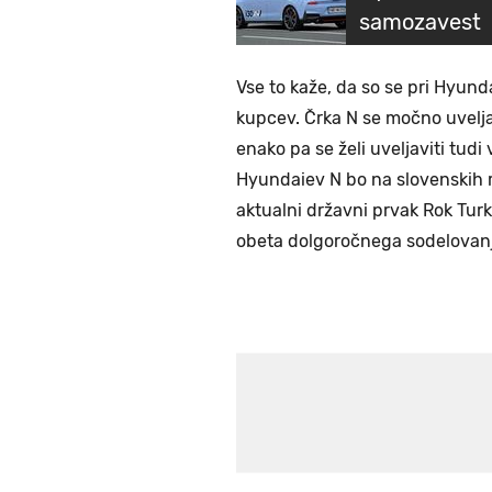
samozavest
Vse to kaže, da so se pri Hyund
kupcev. Črka N se močno uvelja
enako pa se želi uveljaviti tud
Hyundaiev N bo na slovenskih ra
aktualni državni prvak Rok Turk,
obeta dolgoročnega sodelovanj