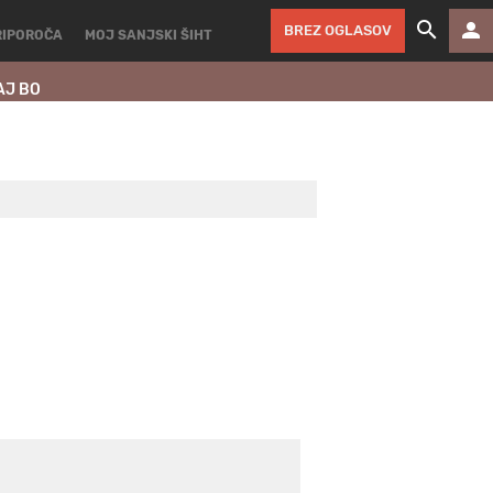
BREZ OGLASOV
RIPOROČA
MOJ SANJSKI ŠIHT
AJ BO