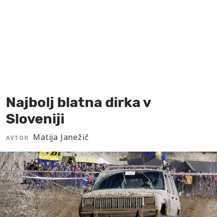
MOJ SANJ
Najbolj blatna dirka v
Sloveniji
Matija Janežič
AVTOR