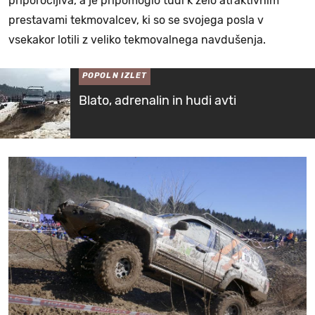
priporočljiva, a je pripomoglo tudi k zelo atraktivnim
prestavami tekmovalcev, ki so se svojega posla v
vsekakor lotili z veliko tekmovalnega navdušenja.
POPOLN IZLET
Blato, adrenalin in hudi avti