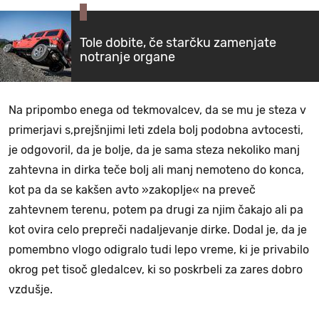
Tole dobite, če starčku zamenjate
notranje organe
Na pripombo enega od tekmovalcev, da se mu je steza v
primerjavi s,prejšnjimi leti zdela bolj podobna avtocesti,
je odgovoril, da je bolje, da je sama steza nekoliko manj
zahtevna in dirka teče bolj ali manj nemoteno do konca,
kot pa da se kakšen avto »zakoplje« na preveč
zahtevnem terenu, potem pa drugi za njim čakajo ali pa
kot ovira celo prepreči nadaljevanje dirke. Dodal je, da je
pomembno vlogo odigralo tudi lepo vreme, ki je privabilo
okrog pet tisoč gledalcev, ki so poskrbeli za zares dobro
vzdušje.