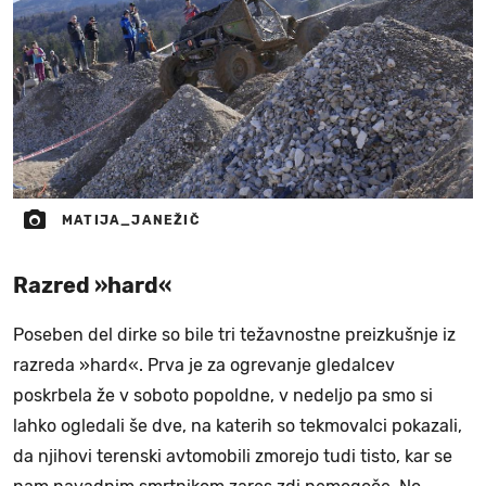
MATIJA_JANEŽIČ
Razred »hard«
Poseben del dirke so bile tri težavnostne preizkušnje iz
razreda »hard«. Prva je za ogrevanje gledalcev
poskrbela že v soboto popoldne, v nedeljo pa smo si
lahko ogledali še dve, na katerih so tekmovalci pokazali,
da njihovi terenski avtomobili zmorejo tudi tisto, kar se