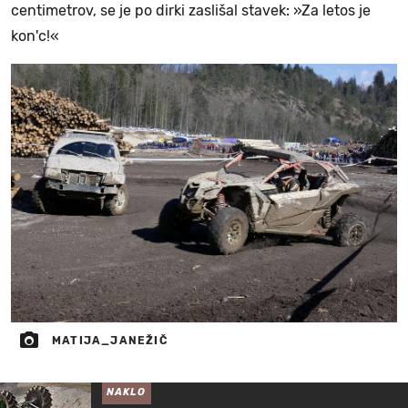
centimetrov, se je po dirki zaslišal stavek: »Za letos je
kon'c!«
MATIJA_JANEŽIČ
NAKLO