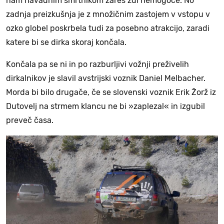
nam navadnim smrtnikom zares zdi nemogoče. No
zadnja preizkušnja je z množičnim zastojem v vstopu v
ozko globel poskrbela tudi za posebno atrakcijo, zaradi
katere bi se dirka skoraj končala.
Končala pa se ni in po razburljivi vožnji preživelih
dirkalnikov je slavil avstrijski voznik Daniel Melbacher.
Morda bi bilo drugače, če se slovenski voznik Erik Žorž iz
Dutovelj na strmem klancu ne bi »zaplezal« in izgubil
preveč časa.