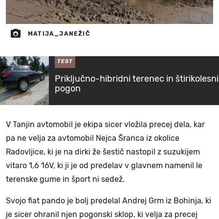
MATIJA_JANEŽIČ
TEST
Priključno-hibridni terenec in štirikolesni
pogon
V Tanjin avtomobil je ekipa sicer vložila precej dela, kar
pa ne velja za avtomobil Nejca Šranca iz okolice
Radovljice, ki je na dirki že šestič nastopil z suzukijem
vitaro 1,6 16V, ki ji je od predelav v glavnem namenil le
terenske gume in šport ni sedež.
Svojo fiat pando je bolj predelal Andrej Grm iz Bohinja, ki
je sicer ohranil njen pogonski sklop, ki velja za precej