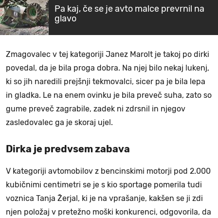
Pa kaj, če se je avto malce prevrnil na
glavo
Zmagovalec v tej kategoriji Janez Marolt je takoj po dirki
povedal, da je bila proga dobra. Na njej bilo nekaj lukenj,
ki so jih naredili prejšnji tekmovalci, sicer pa je bila lepa
in gladka. Le na enem ovinku je bila preveč suha, zato so
gume preveč zagrabile, zadek ni zdrsnil in njegov
zasledovalec ga je skoraj ujel.
Dirka je predvsem zabava
V kategoriji avtomobilov z bencinskimi motorji pod 2.000
kubičnimi centimetri se je s kio sportage pomerila tudi
voznica Tanja Žerjal, ki je na vprašanje, kakšen se ji zdi
njen položaj v pretežno moški konkurenci, odgovorila, da