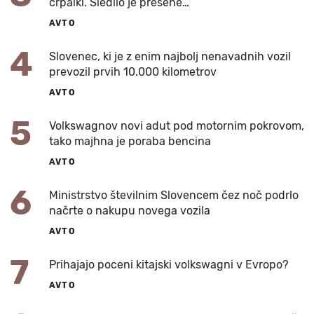
črpalki. Sledilo je presene…
AVTO
4
Slovenec, ki je z enim najbolj nenavadnih vozil
prevozil prvih 10.000 kilometrov
AVTO
5
Volkswagnov novi adut pod motornim pokrovom,
tako majhna je poraba bencina
AVTO
6
Ministrstvo številnim Slovencem čez noč podrlo
načrte o nakupu novega vozila
AVTO
7
Prihajajo poceni kitajski volkswagni v Evropo?
AVTO