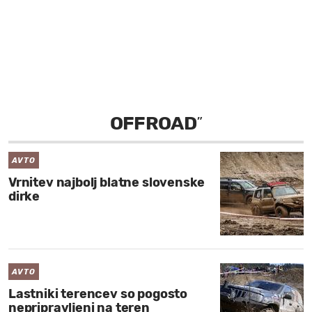
MOJ SANJ
OFFROAD
”
AVTO
Vrnitev najbolj blatne slovenske
dirke
AVTO
Lastniki terencev so pogosto
nepripravljeni na teren