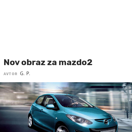
MOJ SANJ
Nov obraz za mazdo2
G. P.
AVTOR