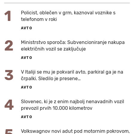
1
Policist, oblečen v grm, kaznoval voznike s
telefonom v roki
AVTO
2
Ministrstvo sporoča: Subvencioniranje nakupa
električnih vozil se zaključuje
AVTO
3
V Italiji se mu je pokvaril avto, parkiral ga je na
črpalki. Sledilo je presene…
AVTO
4
Slovenec, ki je z enim najbolj nenavadnih vozil
prevozil prvih 10.000 kilometrov
AVTO
Volkswagnov novi adut pod motornim pokrovom,