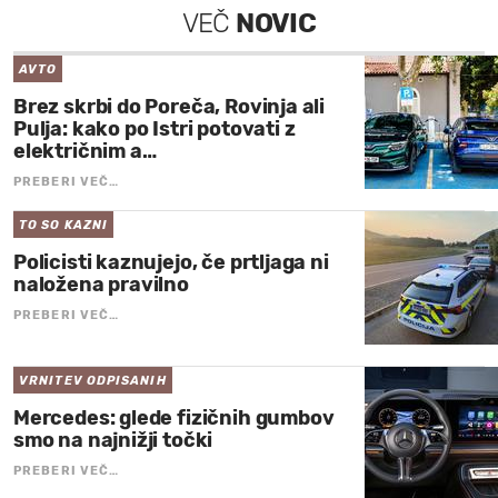
VEČ
NOVIC
AVTO
Brez skrbi do Poreča, Rovinja ali
Pulja: kako po Istri potovati z
električnim a…
PREBERI VEČ…
TO SO KAZNI
Policisti kaznujejo, če prtljaga ni
naložena pravilno
PREBERI VEČ…
VRNITEV ODPISANIH
Mercedes: glede fizičnih gumbov
smo na najnižji točki
PREBERI VEČ…