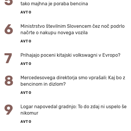
5
tako majhna je poraba bencina
AVTO
6
Ministrstvo številnim Slovencem čez noč podrlo
načrte o nakupu novega vozila
AVTO
7
Prihajajo poceni kitajski volkswagni v Evropo?
AVTO
8
Mercedesovega direktorja smo vprašali: Kaj bo z
bencinom in dizlom?
AVTO
9
Logar napovedal gradnjo: To do zdaj ni uspelo še
nikomur
AVTO