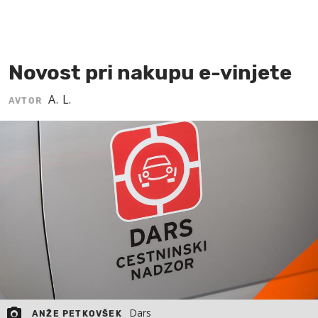
MOJ SANJ
Novost pri nakupu e-vinjete
A. L.
AVTOR
Dars
ANŽE PETKOVŠEK