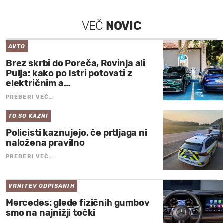
VEČ
NOVIC
AVTO
Brez skrbi do Poreča, Rovinja ali
Pulja: kako po Istri potovati z
električnim a…
PREBERI VEČ…
TO SO KAZNI
Policisti kaznujejo, če prtljaga ni
naložena pravilno
PREBERI VEČ…
VRNITEV ODPISANIH
Mercedes: glede fizičnih gumbov
smo na najnižji točki