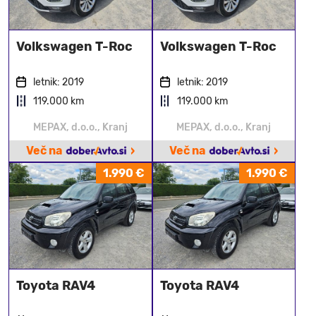
Volkswagen T-Roc
Volkswagen T-Roc
letnik: 2019
letnik: 2019
119.000 km
119.000 km
MEPAX, d.o.o., Kranj
MEPAX, d.o.o., Kranj
›
›
Več na
Več na
1.990 €
1.990 €
Toyota RAV4
Toyota RAV4