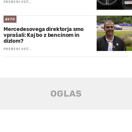
PREBERI VEČ…
AVTO
Mercedesovega direktorja smo
vprašali: Kaj bo z bencinom in
dizlom?
PREBERI VEČ…