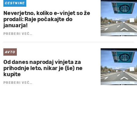
CESTNINE
Neverjetno, koliko e-vinjet so že
prodali: Raje počakajte do
januarja!
PREBERI VEČ…
AVTO
Od danes naprodaj vinjeta za
prihodnje leto, nikar je (še) ne
kupite
PREBERI VEČ…