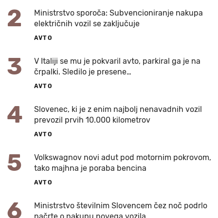
2
Ministrstvo sporoča: Subvencioniranje nakupa
električnih vozil se zaključuje
AVTO
3
V Italiji se mu je pokvaril avto, parkiral ga je na
črpalki. Sledilo je presene…
AVTO
4
Slovenec, ki je z enim najbolj nenavadnih vozil
prevozil prvih 10.000 kilometrov
AVTO
5
Volkswagnov novi adut pod motornim pokrovom,
tako majhna je poraba bencina
AVTO
6
Ministrstvo številnim Slovencem čez noč podrlo
načrte o nakupu novega vozila