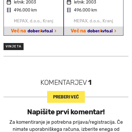
letnik: 2003
letnik: 2003
496.000 km
496.000 km
MEPAX, d.o.o., Kranj
MEPAX, d.o.o., Kranj
›
›
Več na
Več na
VINJETA
KOMENTARJEV
1
PREBERI VEČ
Napišite prvi komentar!
Za komentiranje je potrebna prijava/registracija. Če
nimate uporabniškega računa, izberite enega od