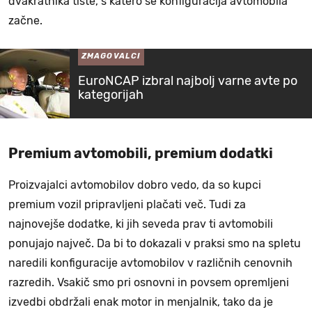
dvakratnika tiste, s katero se konfiguracija avtomobila
začne.
ZMAGOVALCI
EuroNCAP izbral najbolj varne avte po
kategorijah
Premium avtomobili, premium dodatki
Proizvajalci avtomobilov dobro vedo, da so kupci
premium vozil pripravljeni plačati več. Tudi za
najnovejše dodatke, ki jih seveda prav ti avtomobili
ponujajo največ. Da bi to dokazali v praksi smo na spletu
naredili konfiguracije avtomobilov v različnih cenovnih
razredih. Vsakič smo pri osnovni in povsem opremljeni
izvedbi obdržali enak motor in menjalnik, tako da je