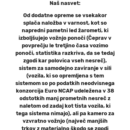
Naš nasvet:
Od dodatne opreme se vsekakor
splača naložba v varnost, kot so
napredni pametni led žarometi, ki
izboljšujejo vožnjo ponoči (Čeprav v
povprečju le tretjino časa vozimo
ponoči, statistika razkriva, da se tedaj
zgodi kar polovica vseh nesreč),
sistem za samodejno zaviranje v sili
(vozila, ki so opremljena s tem
sistemom so po podatkih neodvisnega
konzorcija Euro NCAP udeležena v 38
odstotkih manj prometnih nesreč z
naletom od zadaj kot tista vozila, ki
tega sistema nimajo), ali pa kamero za
vzvratno vožnjo (največ manjših
trkov z materialno škodo se zgodi