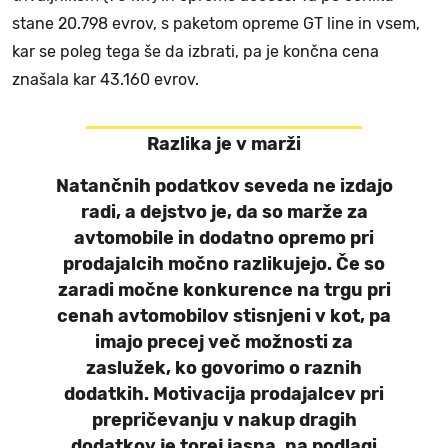
stane 20.798 evrov, s paketom opreme GT line in vsem,
kar se poleg tega še da izbrati, pa je končna cena
znašala kar 43.160 evrov.
Razlika je v marži
Natančnih podatkov seveda ne izdajo
radi, a dejstvo je, da so marže za
avtomobile in dodatno opremo pri
prodajalcih močno razlikujejo. Če so
zaradi močne konkurence na trgu pri
cenah avtomobilov stisnjeni v kot, pa
imajo precej več možnosti za
zaslužek, ko govorimo o raznih
dodatkih. Motivacija prodajalcev pri
prepričevanju v nakup dragih
dodatkov je torej jasna, na podlagi