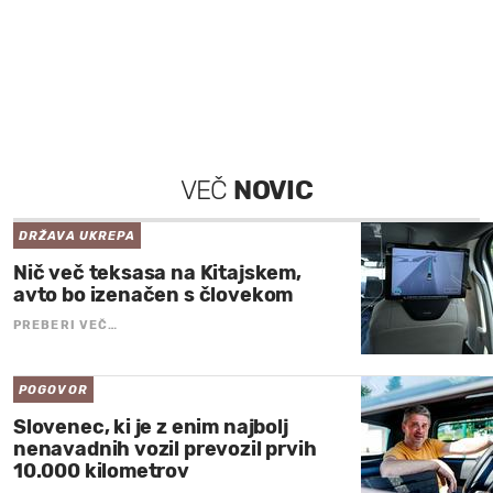
VEČ
NOVIC
DRŽAVA UKREPA
Nič več teksasa na Kitajskem,
avto bo izenačen s človekom
PREBERI VEČ…
POGOVOR
Slovenec, ki je z enim najbolj
nenavadnih vozil prevozil prvih
10.000 kilometrov