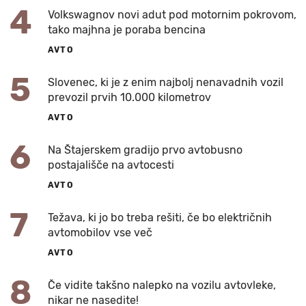
4
Volkswagnov novi adut pod motornim pokrovom,
tako majhna je poraba bencina
AVTO
5
Slovenec, ki je z enim najbolj nenavadnih vozil
prevozil prvih 10.000 kilometrov
AVTO
6
Na Štajerskem gradijo prvo avtobusno
postajališče na avtocesti
AVTO
7
Težava, ki jo bo treba rešiti, če bo električnih
avtomobilov vse več
AVTO
8
Če vidite takšno nalepko na vozilu avtovleke,
nikar ne nasedite!