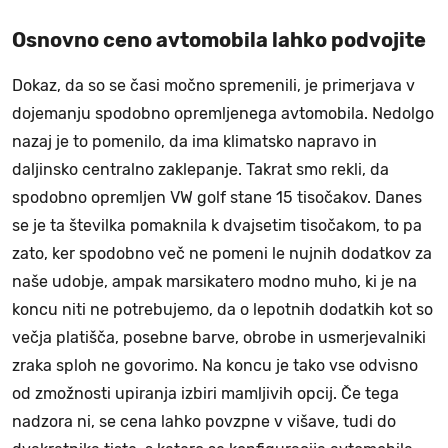
Osnovno ceno avtomobila lahko podvojite
Dokaz, da so se časi močno spremenili, je primerjava v
dojemanju spodobno opremljenega avtomobila. Nedolgo
nazaj je to pomenilo, da ima klimatsko napravo in
daljinsko centralno zaklepanje. Takrat smo rekli, da
spodobno opremljen VW golf stane 15 tisočakov. Danes
se je ta številka pomaknila k dvajsetim tisočakom, to pa
zato, ker spodobno več ne pomeni le nujnih dodatkov za
naše udobje, ampak marsikatero modno muho, ki je na
koncu niti ne potrebujemo, da o lepotnih dodatkih kot so
večja platišča, posebne barve, obrobe in usmerjevalniki
zraka sploh ne govorimo. Na koncu je tako vse odvisno
od zmožnosti upiranja izbiri mamljivih opcij. Če tega
nadzora ni, se cena lahko povzpne v višave, tudi do