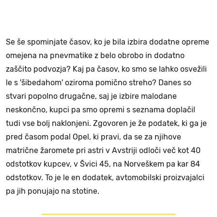
Se še spominjate časov, ko je bila izbira dodatne opreme
omejena na pnevmatike z belo obrobo in dodatno
zaščito podvozja? Kaj pa časov, ko smo se lahko osvežili
le s 'šibedahom' oziroma pomično streho? Danes so
stvari popolno drugačne, saj je izbire malodane
neskončno, kupci pa smo opremi s seznama doplačil
tudi vse bolj naklonjeni. Zgovoren je že podatek, ki ga je
pred časom podal Opel, ki pravi, da se za njihove
matrične žaromete pri astri v Avstriji odloči več kot 40
odstotkov kupcev, v Švici 45, na Norveškem pa kar 84
odstotkov. To je le en dodatek, avtomobilski proizvajalci
pa jih ponujajo na stotine.