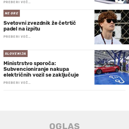
PREBERI VEČ…
NE GRE
Svetovni zvezdnik že četrtič
padel na izpitu
PREBERI VEČ…
SLOVENIJA
Ministrstvo sporoča:
Subvencioniranje nakupa
električnih vozil se zaključuje
PREBERI VEČ…