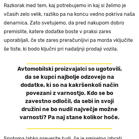
Razkorak med tem, kaj potrebujemo in kaj si želimo je
včasih zelo velik, razliko pa na koncu vedno pokriva naša
denarnica. Zato svetujemo, da pred nakupom dobro
premislite, katere dodatke boste v praksi zares
uporabljali, če ste zares preračunljivi pa morda vključite
še tiste, ki bodo ključni pri nadaljnji prodaji vozila.
Avtomobilski proizvajalci so ugotovili,
da se kupci najbolje odzovejo na
dodatke, ki so na kakršenkoli način
povezani z varnostjo. Kdo se bo
zavestno odločil, da sebi in svoji
družini ne bo nudil največje možne
varnosti? Pa naj stane kolikor hoče.
Spotoma lahko preverite tudi, če je smiselno izbrati