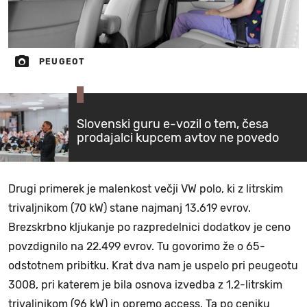
PEUGEOT
Slovenski guru e-vozil o tem, česa
prodajalci kupcem avtov ne povedo
Drugi primerek je malenkost večji VW polo, ki z litrskim
trivaljnikom (70 kW) stane najmanj 13.619 evrov.
Brezskrbno kljukanje po razpredelnici dodatkov je ceno
povzdignilo na 22.499 evrov. Tu govorimo že o 65-
odstotnem pribitku. Krat dva nam je uspelo pri peugeotu
3008, pri katerem je bila osnova izvedba z 1,2-litrskim
trivaljnikom (96 kW) in opremo access. Ta po ceniku