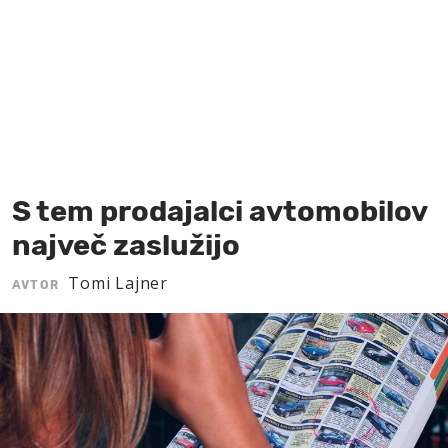
MOJ SANJ
S tem prodajalci avtomobilov
največ zaslužijo
Tomi Lajner
AVTOR