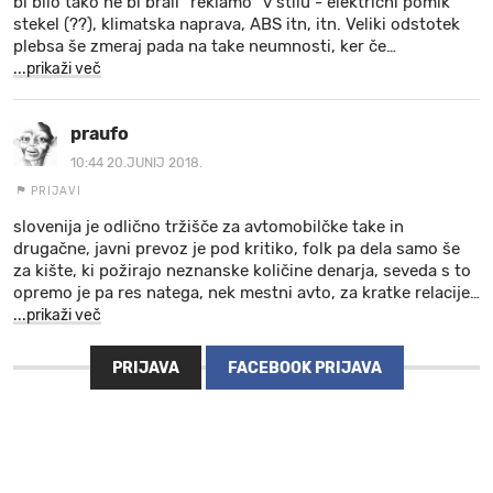
bi bilo tako ne bi brali "reklamo" v stilu - električni pomik
stekel (??), klimatska naprava, ABS itn, itn. Veliki odstotek
plebsa še zmeraj pada na take neumnosti, ker če
…
...prikaži več
praufo
10:44 20.JUNIJ 2018.
PRIJAVI
slovenija je odlično tržišče za avtomobilčke take in
drugačne, javni prevoz je pod kritiko, folk pa dela samo še
za kište, ki požirajo neznanske količine denarja, seveda s to
opremo je pa res natega, nek mestni avto, za kratke relacije
…
...prikaži več
PRIJAVA
FACEBOOK PRIJAVA