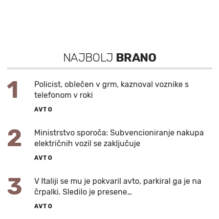
NAJBOLJ
BRANO
1
Policist, oblečen v grm, kaznoval voznike s
telefonom v roki
AVTO
2
Ministrstvo sporoča: Subvencioniranje nakupa
električnih vozil se zaključuje
AVTO
3
V Italiji se mu je pokvaril avto, parkiral ga je na
črpalki. Sledilo je presene…
AVTO