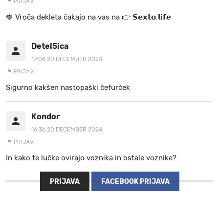
PRIJAVI
🍓 V r o č a d e k l e t a ča k a jo na va s n a 👉 𝗦𝗲𝘅𝘁𝗼.𝗹𝗶𝗳𝗲
Detel5ica
17:06 20.DECEMBER 2024.
PRIJAVI
Sigurno kakšen nastopaški čefurček
Kondor
16:36 20.DECEMBER 2024.
PRIJAVI
In kako te lučke ovirajo voznika in ostale voznike?
PRIJAVA
FACEBOOK PRIJAVA