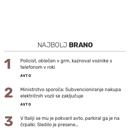
NAJBOLJ
BRANO
1
Policist, oblečen v grm, kaznoval voznike s
telefonom v roki
AVTO
2
Ministrstvo sporoča: Subvencioniranje nakupa
električnih vozil se zaključuje
AVTO
3
V Italiji se mu je pokvaril avto, parkiral ga je na
črpalki. Sledilo je presene…