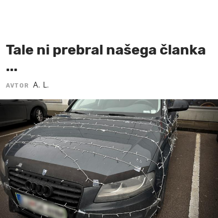
MOJ SANJ
Tale ni prebral našega članka
...
A. L.
AVTOR