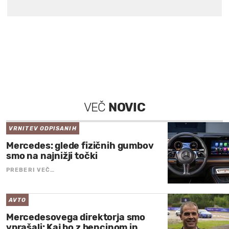
VEČ
NOVIC
VRNITEV ODPISANIH
Mercedes: glede fizičnih gumbov
smo na najnižji točki
PREBERI VEČ…
AVTO
Mercedesovega direktorja smo
vprašali: Kaj bo z bencinom in