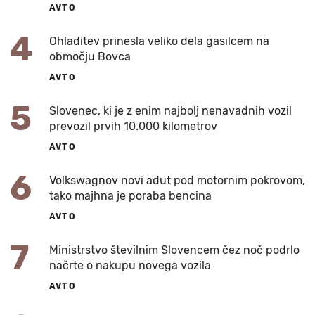
AVTO
4
Ohladitev prinesla veliko dela gasilcem na
območju Bovca
AVTO
5
Slovenec, ki je z enim najbolj nenavadnih vozil
prevozil prvih 10.000 kilometrov
AVTO
6
Volkswagnov novi adut pod motornim pokrovom,
tako majhna je poraba bencina
AVTO
7
Ministrstvo številnim Slovencem čez noč podrlo
načrte o nakupu novega vozila
AVTO