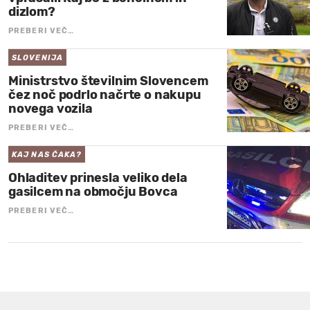
dizlom?
PREBERI VEČ…
SLOVENIJA
Ministrstvo številnim Slovencem
čez noč podrlo načrte o nakupu
novega vozila
PREBERI VEČ…
KAJ NAS ČAKA?
Ohladitev prinesla veliko dela
gasilcem na območju Bovca
PREBERI VEČ…