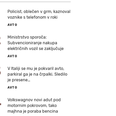
Policist, oblečen v grm, kaznoval
voznike s telefonom v roki
AVTO
2
Ministrstvo sporoča:
Subvencioniranje nakupa
električnih vozil se zaključuje
AVTO
3
V Italiji se mu je pokvaril avto,
parkiral ga je na črpalki. Sledilo
je presene…
AVTO
4
Volkswagnov novi adut pod
motornim pokrovom, tako
majhna je poraba bencina