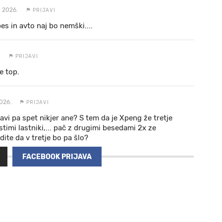
 2026.
PRIJAVI
es in avto naj bo nemški....
.
PRIJAVI
e top.
026.
PRIJAVI
vi pa spet nikjer ane? S tem da je Xpeng že tretje
stimi lastniki,... pač z drugimi besedami 2x ze
dite da v tretje bo pa šlo?
FACEBOOK PRIJAVA