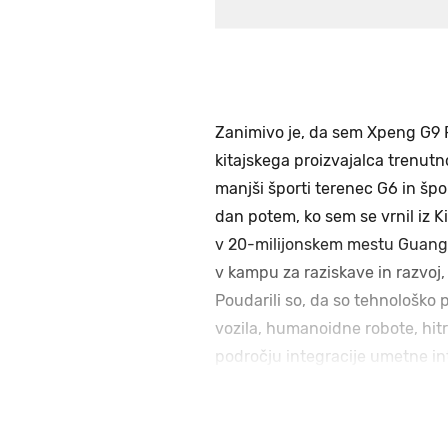
Zanimivo je, da sem Xpeng G9
kitajskega proizvajalca trenutn
manjši športi terenec G6 in špo
dan potem, ko sem se vrnil iz K
v 20-milijonskem mestu Guangzh
v kampu za raziskave in razvoj
Poudarili so, da so tehnološko p
vozila, humanoidne robote, hitr
področju integracije umetne in