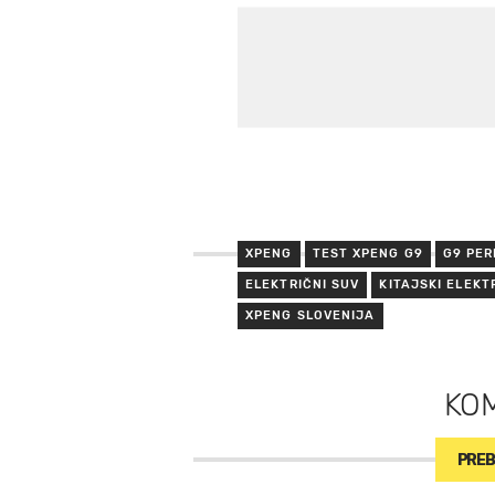
XPENG
TEST XPENG G9
G9 PE
ELEKTRIČNI SUV
KITAJSKI ELEKT
XPENG SLOVENIJA
KO
PREB