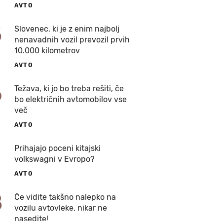
AVTO
5
Slovenec, ki je z enim najbolj
nenavadnih vozil prevozil prvih
10.000 kilometrov
AVTO
6
Težava, ki jo bo treba rešiti, če
bo električnih avtomobilov vse
več
AVTO
7
Prihajajo poceni kitajski
volkswagni v Evropo?
AVTO
8
Če vidite takšno nalepko na
vozilu avtovleke, nikar ne
nasedite!