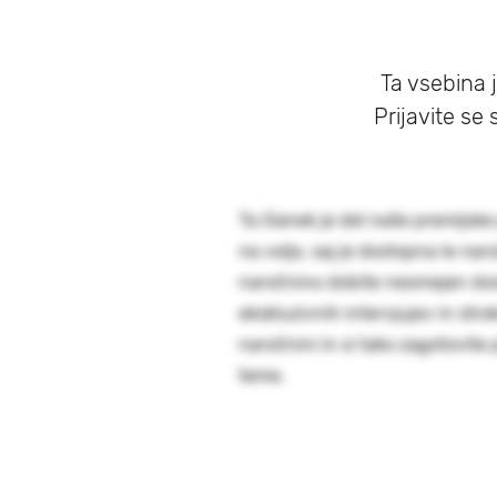
Ta vsebina 
Prijavite se
Ta članek je del naše premijsk
na voljo, saj je dostopna le 
naročnino dobite neomejen dos
ekskluzivnih intervjujev in stro
naročnini in si tako zagotovite
teme.