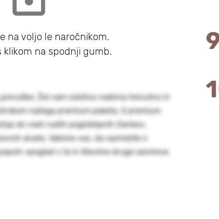
je na voljo le naročnikom.
 s klikom na spodnji gumb.
e ponudbe. Žal vam celotna vsebina trenutno ni
naročnikom našega premium paketa. S premium
top do vseh naših poglobljenih člankov,
kovnih analiz. Vabimo vas, da razmislite o
 popoln vpogled v to in številne druge zanimive