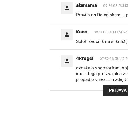
atamama
09:29 08.JULIJ
Pravijo na Dolenjskem.... p
Kano
09:14 08.JULIJ 2026
Sploh zvočnik na sliki 33 j
4krogci
07:39 08.JULIJ 2
oznaka o sponzorirani obja
ime istega proizvajalca z i
propadlo vmes....in zdej tr
PRIJAVA