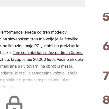
 Performance, enega od treh modelov
o na slovenskem trgu (na voljo je še številko
rtna limuzina maja P7+), dobil na preizkus le
itajske.
Tam sem obiskal sedež podjetja Xpeng
ou, ki zaposluje 20.000 ljudi. Večino jih dela
, manjšina pa v tovarni na obrobju mesta.
odjetje, ki razvija samodejno vožnjo, leteča
e polnilnice, predvsem pa so vodilni na
teligence.