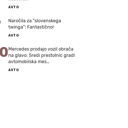
AVTO
9
Naročila za "slovenskega
twinga": Fantastično!
AVTO
10
Mercedes prodajo vozil obrača
na glavo: Sredi prestolnic gradi
avtomobilska mes…
AVTO