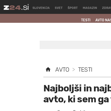
SLOVENIJA
SVET
ŠPORT
MAGAZIN
ZDRA
TESTI
AVTO NA
AVTO
>
TESTI
Najboljši in naj
avto, ki sem ga 