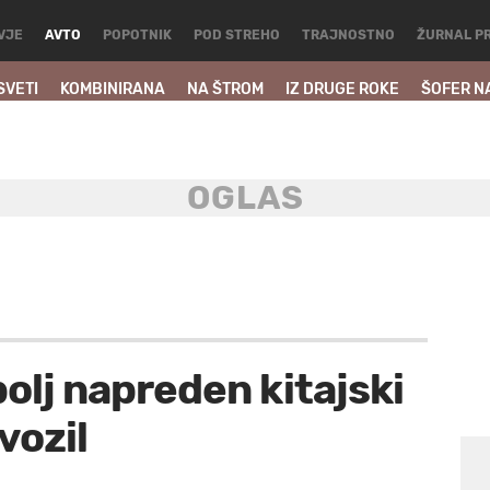
VJE
AVTO
POPOTNIK
POD STREHO
TRAJNOSTNO
ŽURNAL P
SVETI
KOMBINIRANA
NA ŠTROM
IZ DRUGE ROKE
ŠOFER N
bolj napreden kitajski
vozil