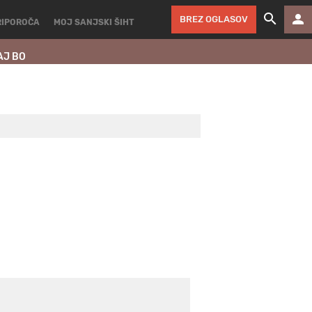
BREZ OGLASOV
RIPOROČA
MOJ SANJSKI ŠIHT
AJ BO