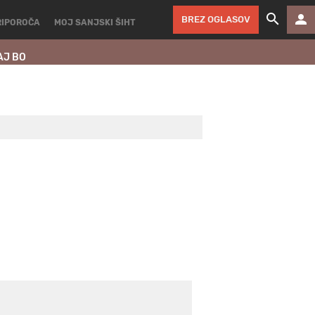
BREZ OGLASOV
RIPOROČA
MOJ SANJSKI ŠIHT
AJ BO