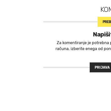
KO
PREB
Napiši
Za komentiranje je potrebna 
računa, izberite enega od ponu
PRIJAVA