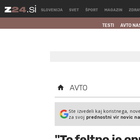
SLOVENIJA
SVET
ŠPORT
MAGAZIN
ZDRA
TESTI
AVTO NA
AVTO
Ste izvedeli kaj koristnega, nov
za svoj
prednostni vir novic n
"To feltno je o