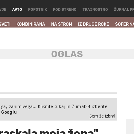
VJE
AVTO
POPOTNIK
POD STREHO
TRAJNOSTNO
ŽURNAL P
SVETI
KOMBINIRANA
NA ŠTROM
IZ DRUGE ROKE
ŠOFER N
ega, zanimivega… Kliknite tukaj in Žurnal24 izberite
.
a Googlu
Sem že izbral
praskala moja žena"