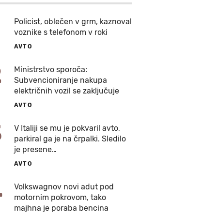
Policist, oblečen v grm, kaznoval
voznike s telefonom v roki
AVTO
2
Ministrstvo sporoča:
Subvencioniranje nakupa
električnih vozil se zaključuje
AVTO
3
V Italiji se mu je pokvaril avto,
parkiral ga je na črpalki. Sledilo
je presene…
AVTO
4
Volkswagnov novi adut pod
motornim pokrovom, tako
majhna je poraba bencina