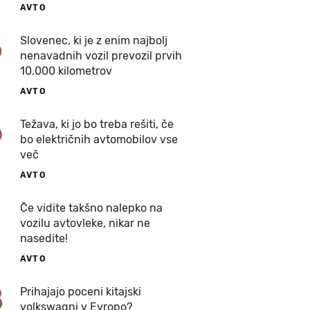
AVTO
5
Slovenec, ki je z enim najbolj
nenavadnih vozil prevozil prvih
10.000 kilometrov
AVTO
6
Težava, ki jo bo treba rešiti, če
bo električnih avtomobilov vse
več
AVTO
7
Če vidite takšno nalepko na
vozilu avtovleke, nikar ne
nasedite!
AVTO
8
Prihajajo poceni kitajski
volkswagni v Evropo?