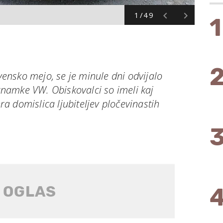
1/49
1
ovensko mejo, se je minule dni odvijalo
 znamke VW. Obiskovalci so imeli kaj
era domislica ljubiteljev pločevinastih