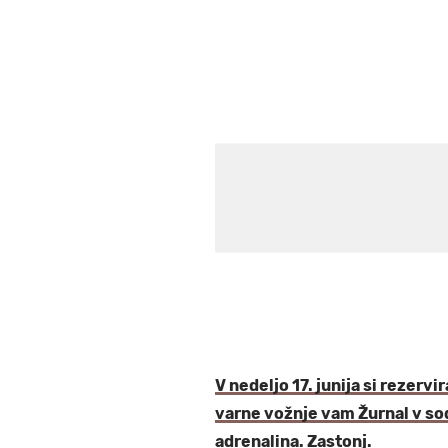
V nedeljo 17. junija si rezerv
varne vožnje vam Žurnal v sod
adrenalina. Zastonj.