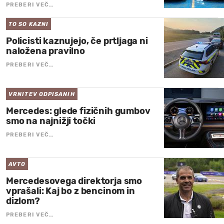
PREBERI VEČ…
TO SO KAZNI
Policisti kaznujejo, če prtljaga ni
naložena pravilno
PREBERI VEČ…
VRNITEV ODPISANIH
Mercedes: glede fizičnih gumbov
smo na najnižji točki
PREBERI VEČ…
AVTO
Mercedesovega direktorja smo
vprašali: Kaj bo z bencinom in
dizlom?
PREBERI VEČ…