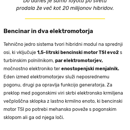
Do danes je samo Toyota po svetu
prodala že več kot 20 milijonov hibridov.
Bencinar in dva elektromotorja
Tehnično jedro sistema tvori hibridni modul na sprednji
osi, ki vključuje
1,5-litrski bencinski motor TSI evo2
s
turbinskim polnilnikom,
par elektromotorjev,
močnostno elektroniko ter
enostopenjski menjalnik.
Eden izmed elektromotorjev služi neposrednemu
pogonu, drugi pa opravlja funkcijo generatorja. Za
preklop med pogonskimi viri skrbi elektronsko krmiljena
večploščna sklopka z lastno krmilno enoto, ki bencinski
motor TSI po potrebi mehansko poveže s pogonskim
sklopom ali ga od njega loči.