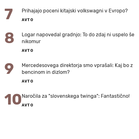
7
Prihajajo poceni kitajski volkswagni v Evropo?
AVTO
8
Logar napovedal gradnjo: To do zdaj ni uspelo še
nikomur
AVTO
9
Mercedesovega direktorja smo vprašali: Kaj bo z
bencinom in dizlom?
AVTO
10
Naročila za "slovenskega twinga": Fantastično!
AVTO