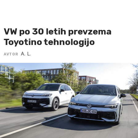
MOJ SANJ
VW po 30 letih prevzema
Toyotino tehnologijo
A. L.
AVTOR