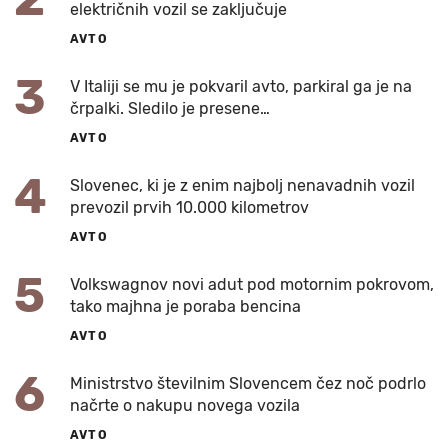
električnih vozil se zaključuje
AVTO
3
V Italiji se mu je pokvaril avto, parkiral ga je na
črpalki. Sledilo je presene…
AVTO
4
Slovenec, ki je z enim najbolj nenavadnih vozil
prevozil prvih 10.000 kilometrov
AVTO
5
Volkswagnov novi adut pod motornim pokrovom,
tako majhna je poraba bencina
AVTO
6
Ministrstvo številnim Slovencem čez noč podrlo
načrte o nakupu novega vozila
AVTO