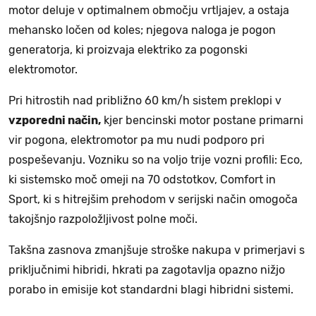
motor deluje v optimalnem območju vrtljajev, a ostaja
mehansko ločen od koles; njegova naloga je pogon
generatorja, ki proizvaja elektriko za pogonski
elektromotor.
Pri hitrostih nad približno 60 km/h sistem preklopi v
vzporedni način,
kjer bencinski motor postane primarni
vir pogona, elektromotor pa mu nudi podporo pri
pospeševanju. Vozniku so na voljo trije vozni profili: Eco,
ki sistemsko moč omeji na 70 odstotkov, Comfort in
Sport, ki s hitrejšim prehodom v serijski način omogoča
takojšnjo razpoložljivost polne moči.
Takšna zasnova zmanjšuje stroške nakupa v primerjavi s
priključnimi hibridi, hkrati pa zagotavlja opazno nižjo
porabo in emisije kot standardni blagi hibridni sistemi.