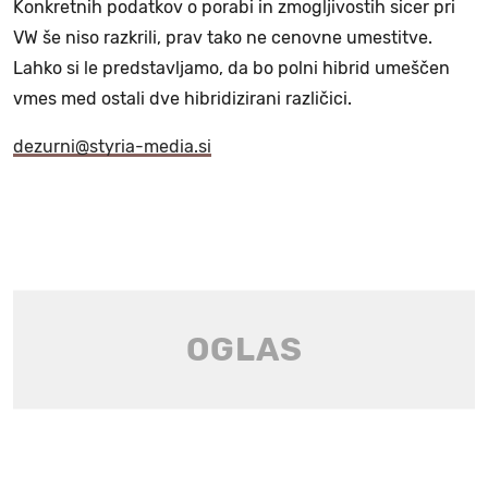
Konkretnih podatkov o porabi in zmogljivostih sicer pri
VW še niso razkrili, prav tako ne cenovne umestitve.
Lahko si le predstavljamo, da bo polni hibrid umeščen
vmes med ostali dve hibridizirani različici.
dezurni@styria-media.si