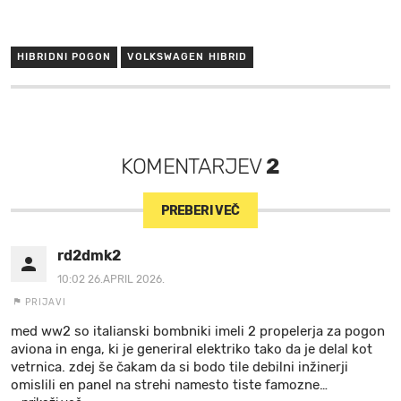
HIBRIDNI POGON
VOLKSWAGEN HIBRID
KOMENTARJEV
2
PREBERI VEČ
rd2dmk2
10:02 26.APRIL 2026.
PRIJAVI
med ww2 so italianski bombniki imeli 2 propelerja za pogon
aviona in enga, ki je generiral elektriko tako da je delal kot
vetrnica. zdej še čakam da si bodo tile debilni inžinerji
omislili en panel na strehi namesto tiste famozne
…