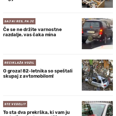
MOJ SANJ
SAJ NI RES, PA JE
Če se ne držite varnostne
razdalje, vas čaka mina
RECIKLAŽA VOZIL
O groza! 82-letnika so speštali
skupaj z avtomobilom!
STE VEDELI?
To sta dva prekrška, ki vam ju