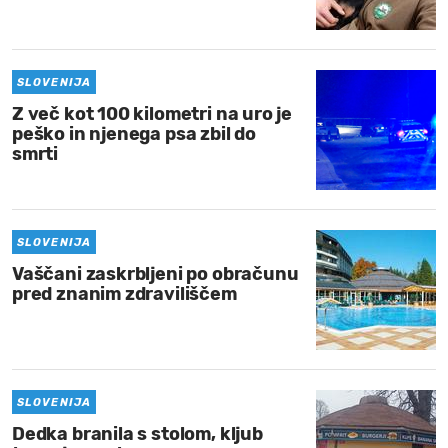
MOJ SANJ
SLOVENIJA
Z več kot 100 kilometri na uro je
peško in njenega psa zbil do
smrti
SLOVENIJA
Vaščani zaskrbljeni po obračunu
pred znanim zdraviliščem
SLOVENIJA
Dedka branila s stolom, kljub