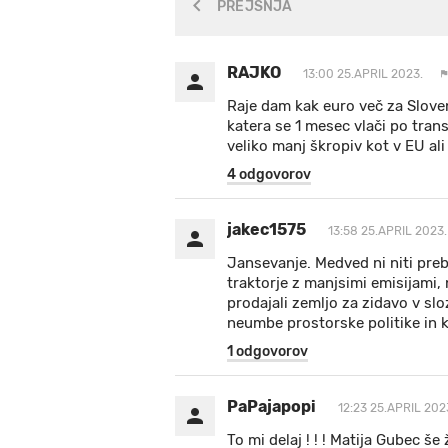
PREJŠNJA
RAJKO
13:00 25.APRIL 2023.
Raje dam kak euro več za Sloven
katera se 1 mesec vlači po tran
veliko manj škropiv kot v EU al
4 odgovorov
jakec1575
13:58 25.APRIL 2023.
Jansevanje. Medved ni niti pre
traktorje z manjsimi emisijami,
prodajali zemljo za zidavo v slo
neumbe prostorske politike in
1 odgovorov
PaPajapopi
12:23 25.APRIL 202
To mi delaj ! ! ! Matija Gubec še ži