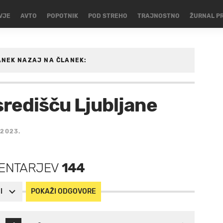
VJE
AVTO
POPOTNIK
POD STREHO
TRAJNOSTNO
ŽURNAL P
ANEK
NAZAJ NA ČLANEK:
središču Ljubljane
 2023.
ENTARJEV
144
I
POKAŽI ODGOVORE