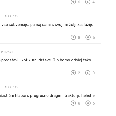
6
4
PRIJAVI
vse subvencije, pa naj sami s svojimi žulji zaslužijo
8
6
PRIJAVI
-predstavili kot kurci države. Jih bomo odslej tako
2
0
PRIJAVI
šistični hlapci s pregrešno dragimi traktorji, hehehe.
8
6