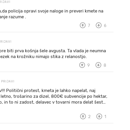
RIJAVI
da policija opravi svoje naloge in preveri kmete na
anje razume .
7
6
PRIJAVI
re biti prva košnja šele avgusta. Ta vlada je neumna
rezek na krožniku nimajo stika z relanostjo.
9
8
PRIJAVI
!! Politični protest, kmeta je lahko napelat, naj
 letno, trošarino za dizel, 800€ subvencije po hektar,
 in to ni zadost, delavec v tovarni mora delat šest
…
2
1