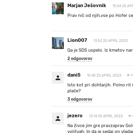
Marjan Ješovnik
15:24 25.AP
Prav nič od njih,vse po Hofer ce
Lion007
13:53 25.APRIL 2023.
Qa je SDS uspelo. Iz kmetov nar
2 odgovorov
dani5
15:45 25.APRIL 2023.
P
Isto kot pri dohtarjih. Polno rit
plače?
3 odgovorov
jezero
13:14 25.APRIL 2023.
Na živce jim gre pravzaprav Go
volitvah: In da je sedaj on vlad