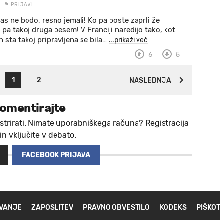
PRIJAVI
vas ne bodo, resno jemali! Ko pa boste zaprli že
o pa takoj druga pesem! V Franciji naredijo tako, kot
 sta takoj pripravljena se bila
…
...prikaži več
6
5
1
2
NASLEDNJA
omentirajte
strirati. Nimate uporabniškega računa? Registracija
 in vključite v debato.
FACEBOOK PRIJAVA
VANJE
ZAPOSLITEV
PRAVNO OBVESTILO
KODEKS
PIŠKOT