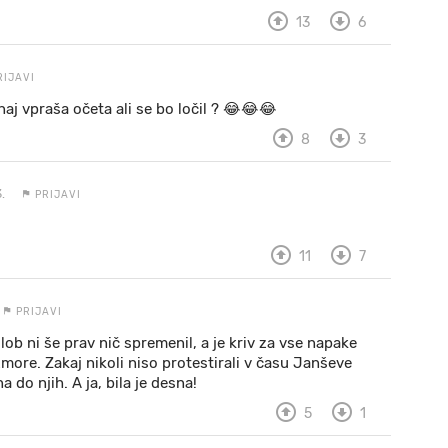
13
6
RIJAVI
naj vpraša očeta ali se bo ločil ? 😂😂😂
8
3
.
PRIJAVI
11
7
PRIJAVI
b ni še prav nič spremenil, a je kriv za vse napake
ore. Zakaj nikoli niso protestirali v času Janševe
na do njih. A ja, bila je desna!
5
1