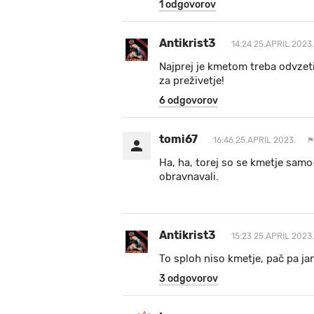
1 odgovorov
Antikrist3
14:24 25.APRIL 2023.
Najprej je kmetom treba odvzeti 
za preživetje!
6 odgovorov
tomi67
16:46 25.APRIL 2023.
Ha, ha, torej so se kmetje samo
obravnavali.
Antikrist3
15:23 25.APRIL 2023.
To sploh niso kmetje, pač pa jan
3 odgovorov