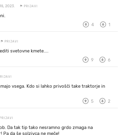
RIL 2023.
PRIJAVI
ni.
4
1
PRIJAVI
editi svetovne kmete....
9
6
RIJAVI
 imajo vsega. Kdo si lahko privošči take traktorje in
5
2
PRIJAVI
lob. Da tak tip tako nesramno grdo zmaga na
ar! Pa da še solzivca ne meče!