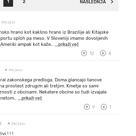
1
2
NASLEDNJA
PRIJAVI
sko hrano kot kakšno hrano iz Brazilije ali Kitajske
sportu sploh pa meso. V Sloveniji imamo dovoljenih
i Ameriki ampak kot kaže
…
...prikaži več
12
4
PRIJAVI
bral zakonskega predloga. Doma glancajo tanove
 na prostest zdrugim ali tretjim. Kmetje so sami
znosti z obcinami. Nekatere obcine so tudi izvajale
 knetom
…
...prikaži več
9
1
3.
PRIJAVI
vi ! ! !