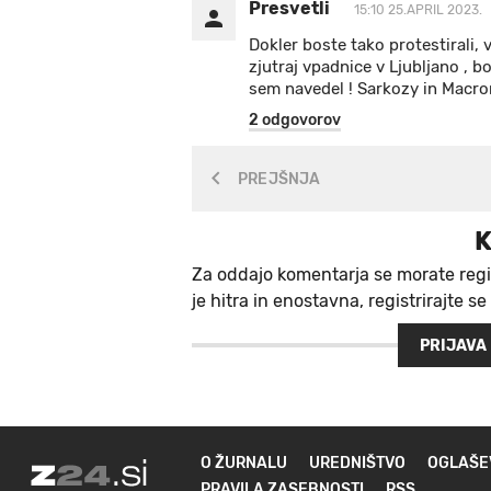
Presvetli
15:10 25.APRIL 2023.
Dokler boste tako protestirali, 
zjutraj vpadnice v Ljubljano , b
sem navedel ! Sarkozy in Macron
2 odgovorov
PREJŠNJA
K
Za oddajo komentarja se morate regi
je hitra in enostavna, registrirajte se
PRIJAVA
O ŽURNALU
UREDNIŠTVO
OGLAŠE
PRAVILA ZASEBNOSTI
RSS