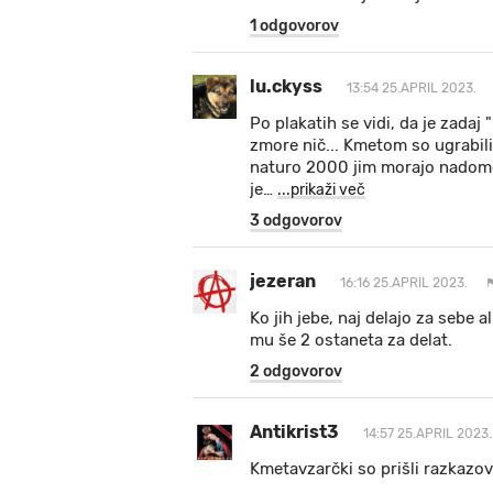
1 odgovorov
lu.ckyss
13:54 25.APRIL 2023.
Po plakatih se vidi, da je zadaj
zmore nič... Kmetom so ugrabili
naturo 2000 jim morajo nadomes
je
…
...prikaži več
3 odgovorov
jezeran
16:16 25.APRIL 2023.
Ko jih jebe, naj delajo za sebe 
mu še 2 ostaneta za delat.
2 odgovorov
Antikrist3
14:57 25.APRIL 2023.
Kmetavzarčki so prišli razkazov