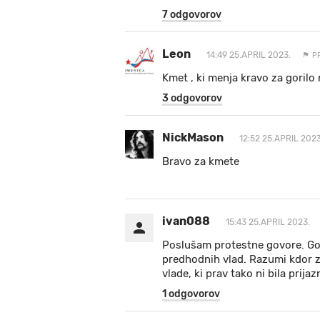
7 odgovorov
Leon
14:49 25.APRIL 2023.
P
Kmet , ki menja kravo za gorilo 
3 odgovorov
NickMason
12:52 25.APRIL 2023
Bravo za kmete
ivan088
15:43 25.APRIL 2023.
Poslušam protestne govore. Golo
predhodnih vlad. Razumi kdor zm
vlade, ki prav tako ni bila prijaz
1 odgovorov