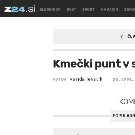
SLOVENIJA
SVET
ŠPORT
MAGAZIN
ZDRA
ČL
SLOVENIJA
Kmečki punt v 
Vanda levstik
AVTOR
25. APRIL
KOM
POPULARN