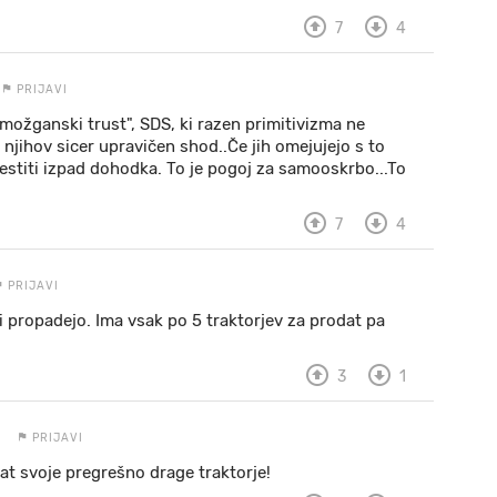
7
4
PRIJAVI
 "možganski trust", SDS, ki razen primitivizma ne
 njihov sicer upravičen shod..Če jih omejujejo s to
titi izpad dohodka. To je pogoj za samooskrbo...To
7
4
PRIJAVI
ali propadejo. Ima vsak po 5 traktorjev za prodat pa
3
1
PRIJAVI
at svoje pregrešno drage traktorje!