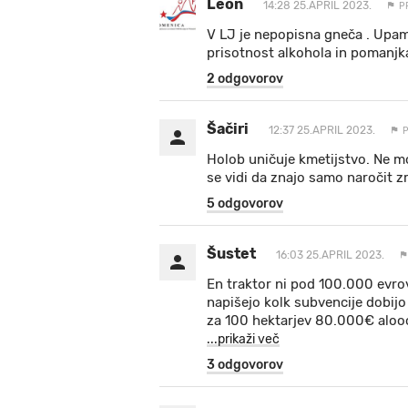
Leon
14:28 25.APRIL 2023.
P
V LJ je nepopisna gneča . Upam,
prisotnost alkohola in pomanjk
2 odgovorov
Šačiri
12:37 25.APRIL 2023.
Holob uničuje kmetijstvo. Ne mo
se vidi da znajo samo naročit z
5 odgovorov
Šustet
16:03 25.APRIL 2023.
En traktor ni pod 100.000 evrov!
napišejo kolk subvencije dobijo
za 100 hektarjev 80.000€ alooo,
...prikaži več
3 odgovorov