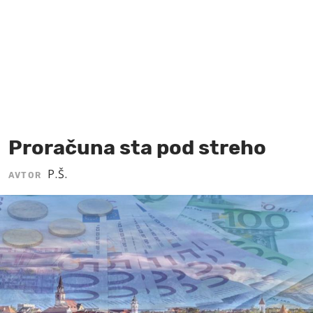
MOJ SANJ
Proračuna sta pod streho
P.Š.
AVTOR