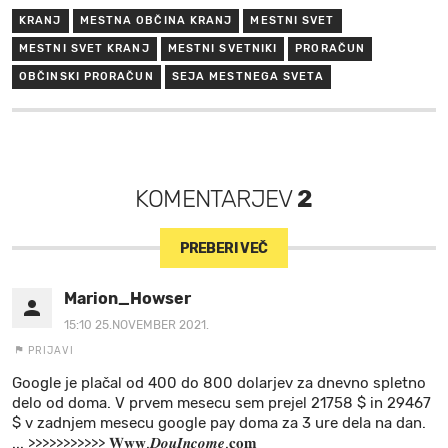
KRANJ
MESTNA OBČINA KRANJ
MESTNI SVET
MESTNI SVET KRANJ
MESTNI SVETNIKI
PRORAČUN
OBČINSKI PRORAČUN
SEJA MESTNEGA SVETA
KOMENTARJEV
2
PREBERI VEČ
Marion_Howser
15:10 25.NOVEMBER 2021.
PRIJAVI
Google je plačal od 400 do 800 dolarjev za dnevno spletno
delo od doma. V prvem mesecu sem prejel 21758 $ in 29467
$ v zadnjem mesecu google pay doma za 3 ure dela na dan.
... >>>>>>>>>>> 𝐖𝐰𝐰.𝑫𝒐𝒖𝑰𝒏𝒄𝒐𝒎𝒆.𝐜𝐨𝐦