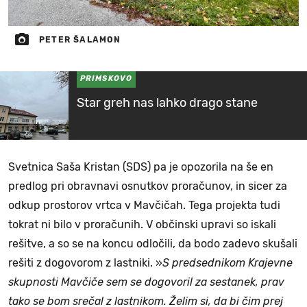
PETER ŠALAMON
PRIMSKOVO
Star greh nas lahko drago stane
Svetnica Saša Kristan (SDS) pa je opozorila na še en
predlog pri obravnavi osnutkov proračunov, in sicer za
odkup prostorov vrtca v Mavčičah. Tega projekta tudi
tokrat ni bilo v proračunih. V občinski upravi so iskali
rešitve, a so se na koncu odločili, da bodo zadevo skušali
rešiti z dogovorom z lastniki. »
S predsednikom Krajevne
skupnosti Mavčiče sem se dogovoril za sestanek, prav
tako se bom srečal z lastnikom. Želim si, da bi čim prej