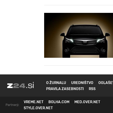
O ŽURNALU
UREDNIŠTVO
OGLAŠE
PRAVILA ZASEBNOSTI
RSS
VREME.NET
BOLHA.COM
MED.OVER.NET
Partnerji:
STYLE.OVER.NET