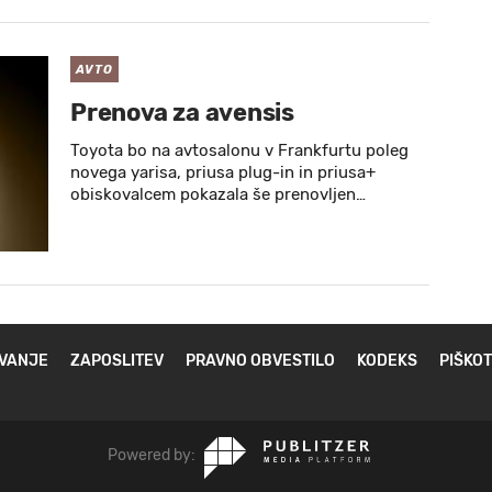
AVTO
Prenova za avensis
Toyota bo na avtosalonu v Frankfurtu poleg
novega yarisa, priusa plug-in in priusa+
obiskovalcem pokazala še prenovljen…
VANJE
ZAPOSLITEV
PRAVNO OBVESTILO
KODEKS
PIŠKOT
Powered by: