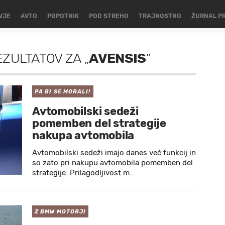
VJE
AVTO
POPOTNIK
POD STREHO
TRAJNOSTNO
ŽURNAL P
EZULTATOV
ZA
„
AVENSIS
”
PA BI SE MORALI!
Avtomobilski sedeži
pomemben del strategije
nakupa avtomobila
Avtomobilski sedeži imajo danes več funkcij in
so zato pri nakupu avtomobila pomemben del
strategije. Prilagodljivost m…
Z BMW MOTORJI