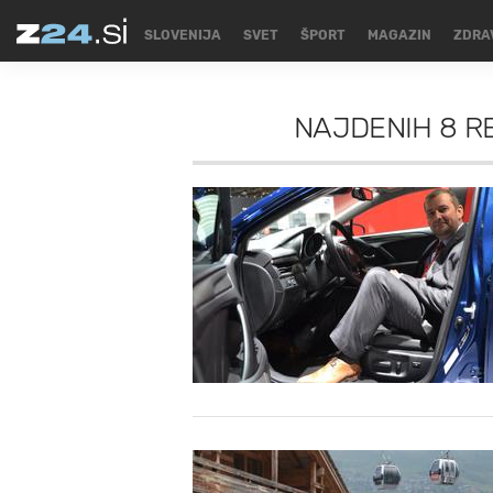
SLOVENIJA
SVET
ŠPORT
MAGAZIN
ZDRA
NAJDENIH
8 R