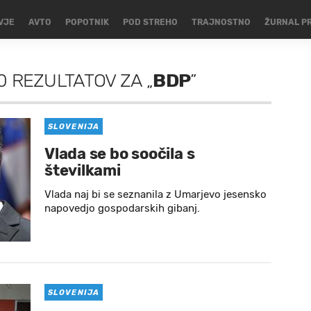
VJE
AVTO
POPOTNIK
POD STREHO
TRAJNOSTNO
ŽURNAL P
0 REZULTATOV
ZA
„
BDP
”
SLOVENIJA
Vlada se bo soočila s
številkami
Vlada naj bi se seznanila z Umarjevo jesensko
napovedjo gospodarskih gibanj.
SLOVENIJA