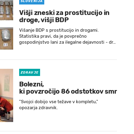
SLOVENIJA
Višji zneski za prostitucijo in
droge, višji BDP
Višanje BDP s prostitucijo in drogami.
Statistika pravi, da je povprečno
gospodinjstvo lani za ilegalne dejavnosti - dr…
ZDRAVJE
Bolezni,
ki povzročijo 86 odstotkov smrti
"Svojci dobijo vse težave v kompletu,"
opozarja zdravnik.