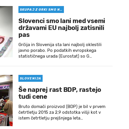
SKUPAJ Z GRKI SMO N…
Slovenci smo lani med vsemi
državami EU najbolj zatisnili
pas
Grčija in Slovenija sta lani najbolj oklestili
javno porabo. Po podatkih evropskega
statističnega urada (Eurostat) so G…
SLOVENIJA
Še naprej rast BDP, rastejo
tudi cene
Bruto domači proizvod (BDP) je bil v prvem
četrtletju 2015 za 2,9 odstotka višji kot v
istem četrtletju prejšnjega leta…