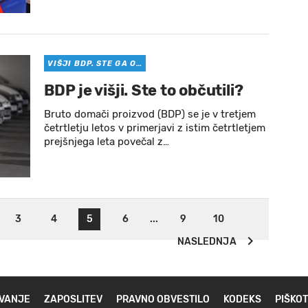
VIŠJI BDP. STE GA O…
BDP je višji. Ste to občutili?
Bruto domači proizvod (BDP) se je v tretjem
četrtletju letos v primerjavi z istim četrtletjem
prejšnjega leta povečal z…
3
4
5
6
...
9
10
NASLEDNJA
VANJE
ZAPOSLITEV
PRAVNO OBVESTILO
KODEKS
PIŠKOT