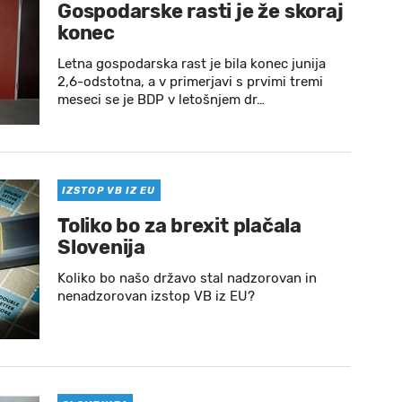
Gospodarske rasti je že skoraj
konec
Letna gospodarska rast je bila konec junija
2,6-odstotna, a v primerjavi s prvimi tremi
meseci se je BDP v letošnjem dr…
IZSTOP VB IZ EU
Toliko bo za brexit plačala
Slovenija
Koliko bo našo državo stal nadzorovan in
nenadzorovan izstop VB iz EU?