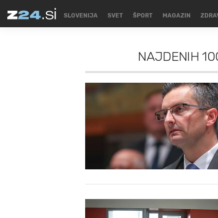
SLOVENIJA
SVET
ŠPORT
MAGAZIN
ZDRA
NAJDENIH
10