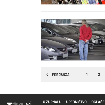
1
2
PREJŠNJA
O ŽURNALU
UREDNIŠTVO
OGLAŠE