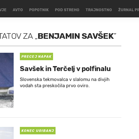
VJE
AVTO
POPOTNIK
POD STREHO
TRAJNOSTNO
ŽURNAL P
LTATOV
ZA
„
BENJAMIN SAVŠEK
”
PRECEJ NAPAK
Savšek in Terčelj v polfinalu
Slovenska tekmovalca v slalomu na divjih
vodah sta preskočila prvo oviro.
KONEC UGIBANJ