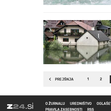
1
2
PREJŠNJA
O ŽURNALU
UREDNIŠTVO
OGLAŠE
PRAVILA ZASEBNOSTI
RSS