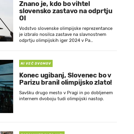
Znano je, kdo bo vihtel
slovensko zastavo na odprtju
OI
Vodstvo slovenske olimpijske reprezentance
je izbralo nosilca zastave na slavnostnem
odprtju olimpijskih iger 2024 v Pa…
NI VEČ DVOMOV
Konec ugibanj, Slovenec bo v
Parizu branil olimpijsko zlato!
Savšku drugo mesto v Pragi in po dobljenem
internem dvoboju tudi olimpijski nastop.