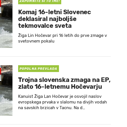
ZAPOMNITE SI TO IME!
Komaj 16-letni Slovenec
deklasiral najboljše
tekmovalce sveta
Žiga Lin Hočevar pri 16 letih do prve zmage v
svetovnem pokalu
POPOLNA PREVLADA
Trojna slovenska zmaga na EP,
zlato 16-letnemu Hočevarju
Kanuist Žiga Lan Hočevar je osvojil naslov
evropskega prvaka v slalomu na divjih vodah
na savskih brzicah v Tacnu. Na d…