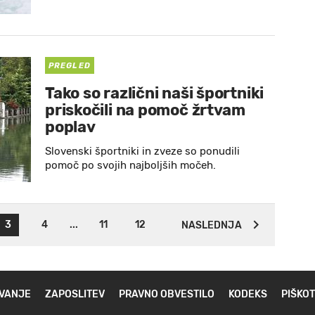
PREGLED
Tako so različni naši športniki
priskočili na pomoč žrtvam
poplav
Slovenski športniki in zveze so ponudili
pomoč po svojih najboljših močeh.
3
4
...
11
12
NASLEDNJA
VANJE
ZAPOSLITEV
PRAVNO OBVESTILO
KODEKS
PIŠKOT