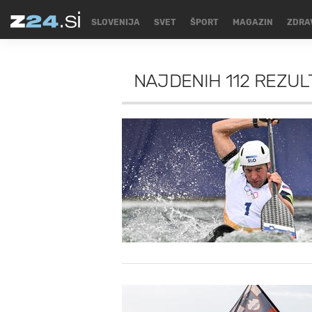
SLOVENIJA
SVET
ŠPORT
MAGAZIN
ZDRA
NAJDENIH
112 REZU