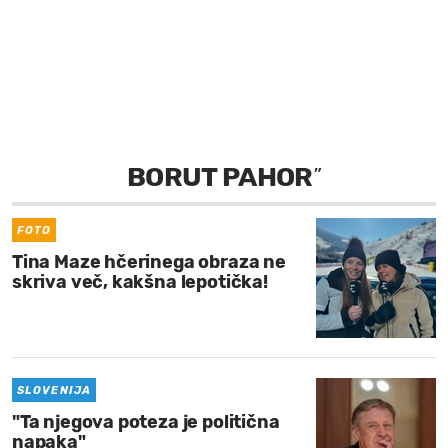
MOJ SANJ
BORUT PAHOR
”
FOTO
Tina Maze hčerinega obraza ne
skriva več, kakšna lepotička!
SLOVENIJA
"Ta njegova poteza je politična
napaka"