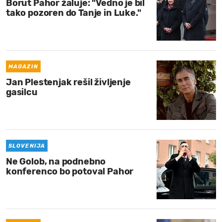
Borut Pahor žaluje: "Vedno je bil
tako pozoren do Tanje in Luke."
MAGAZIN
Jan Plestenjak rešil življenje
gasilcu
SLOVENIJA
Ne Golob, na podnebno
konferenco bo potoval Pahor