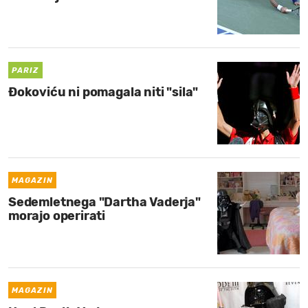
PARIZ
Đokoviću ni pomagala niti "sila"
MAGAZIN
Sedemletnega "Dartha Vaderja"
morajo operirati
MAGAZIN