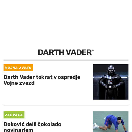
MOJ SANJ
DARTH VADER
”
VOJNA ZVEZD
Darth Vader tokrat v ospredje
Vojne zvezd
ZAHVALA
Đoković delil čokolado
novinarjem