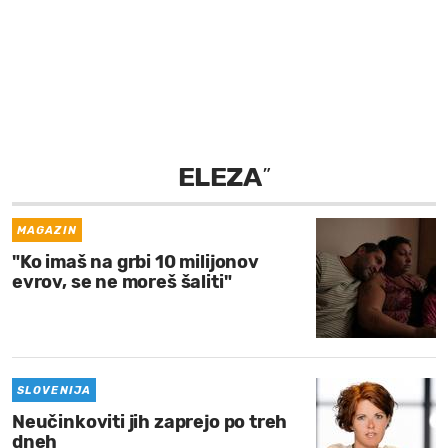
MOJ SANJ
ELEZA
”
MAGAZIN
"Ko imaš na grbi 10 milijonov
evrov, se ne moreš šaliti"
SLOVENIJA
Neučinkoviti jih zaprejo po treh
dneh