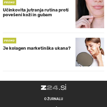
PROMO
Učinkovita jutranja rutina proti
povešeni koži in gubam
PROMO
Je kolagen marketinška ukana?
O ŽURNALU