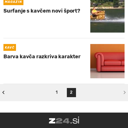
MAGAZIN
Surfanje s kavčem novi šport?
KAVČ
Barva kavča razkriva karakter
1
2