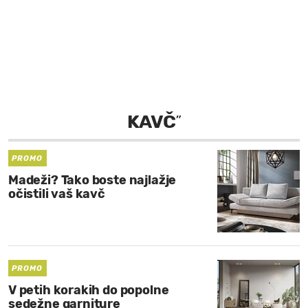
MOJ SANJ
KAVČ
”
PROMO
Madeži? Tako boste najlažje
očistili vaš kavč
PROMO
V petih korakih do popolne
sedežne garniture