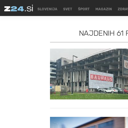
SLOVENIJA
SVET
ŠPORT
MAGAZIN
ZDRA
NAJDENIH
61 