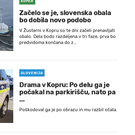
KOPER
Začelo se je, slovenska obala
bo dobila novo podobo
V Žusterni v Kopru so te dni začeli prenavljati
obalo. Dela bodo razdeljena v tri faze, prva bo
predvidoma končana do z…
SLOVENIJA
Drama v Kopru: Po delu ga je
počakal na parkirišču, nato pa
...
Poškodoval ga je po obrazu in mu razbil očala.