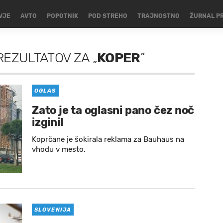
VJE
AVTO
POPOTNIK
POD STREHO
TRAJNOSTNO
ŽURNAL P
REZULTATOV
ZA
„
KOPER
”
OGLAS
Zato je ta oglasni pano čez noč
izginil
Koprčane je šokirala reklama za Bauhaus na
vhodu v mesto.
SLOVENIJA