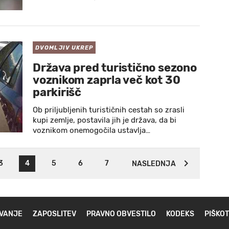
DVOMLJIV UKREP
Država pred turistično sezono
voznikom zaprla več kot 30
parkirišč
Ob priljubljenih turističnih cestah so zrasli
kupi zemlje, postavila jih je država, da bi
voznikom onemogočila ustavlja…
3
4
5
6
7
NASLEDNJA
VANJE
ZAPOSLITEV
PRAVNO OBVESTILO
KODEKS
PIŠKOT