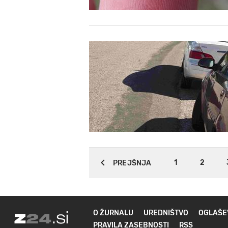
1
2
PREJŠNJA
O ŽURNALU
UREDNIŠTVO
OGLAŠE
PRAVILA ZASEBNOSTI
RSS