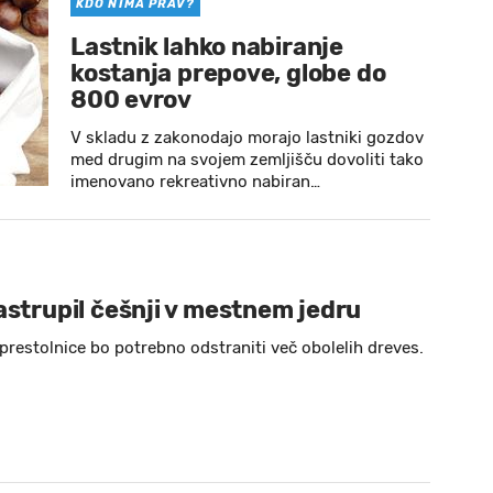
KDO NIMA PRAV?
Lastnik lahko nabiranje
kostanja prepove, globe do
800 evrov
V skladu z zakonodajo morajo lastniki gozdov
med drugim na svojem zemljišču dovoliti tako
imenovano rekreativno nabiran…
astrupil češnji v mestnem jedru
prestolnice bo potrebno odstraniti več obolelih dreves.