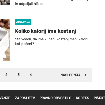
in odpeljali hišico.
ZDRAVJE
Koliko kalorij ima kostanj
Ste vedeli, da ima kuhani kostanj manj kalorij
kot pečeni?
2
3
4
NASLEDNJA
VANJE
ZAPOSLITEV
PRAVNO OBVESTILO
KODEKS
PIŠKOT