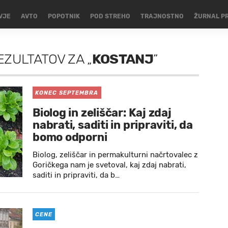
VJE
AVTO
POPOTNIK
POD STREHO
TRAJNOSTNO
ŽURNAL P
EZULTATOV
ZA
„
KOSTANJ
”
KONEC SEPTEMBRA
Biolog in zeliščar: Kaj zdaj
nabrati, saditi in pripraviti, da
bomo odporni
Biolog, zeliščar in permakulturni načrtovalec z
Goričkega nam je svetoval, kaj zdaj nabrati,
saditi in pripraviti, da b…
CENE