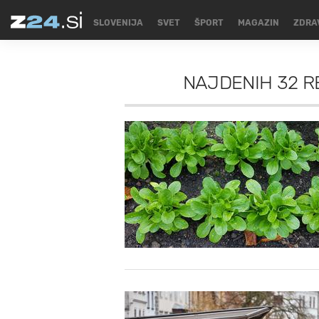
SLOVENIJA
SVET
ŠPORT
MAGAZIN
ZDRA
NAJDENIH
32 R