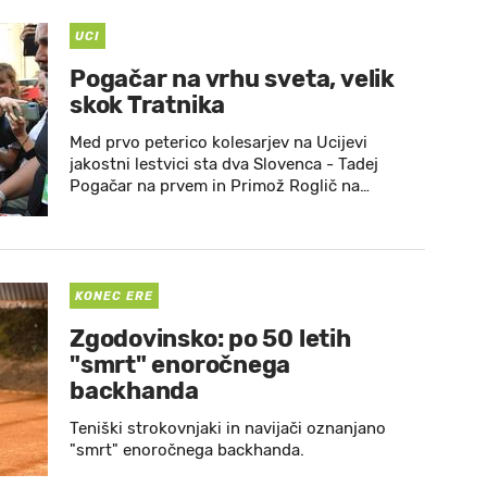
UCI
Pogačar na vrhu sveta, velik
skok Tratnika
Med prvo peterico kolesarjev na Ucijevi
jakostni lestvici sta dva Slovenca - Tadej
Pogačar na prvem in Primož Roglič na…
KONEC ERE
Zgodovinsko: po 50 letih
"smrt" enoročnega
backhanda
Teniški strokovnjaki in navijači oznanjano
"smrt" enoročnega backhanda.