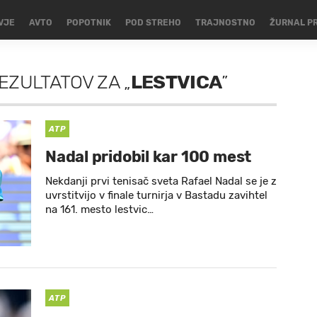
VJE
AVTO
POPOTNIK
POD STREHO
TRAJNOSTNO
ŽURNAL P
EZULTATOV
ZA
„
LESTVICA
”
ATP
Nadal pridobil kar 100 mest
Nekdanji prvi tenisač sveta Rafael Nadal se je z
uvrstitvijo v finale turnirja v Bastadu zavihtel
na 161. mesto lestvic…
ATP