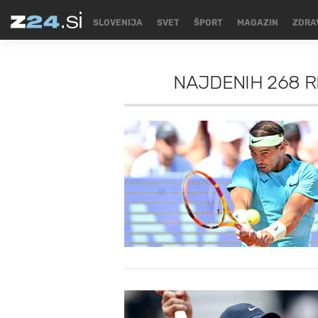
SLOVENIJA
SVET
ŠPORT
MAGAZIN
ZDRA
NAJDENIH
268 R