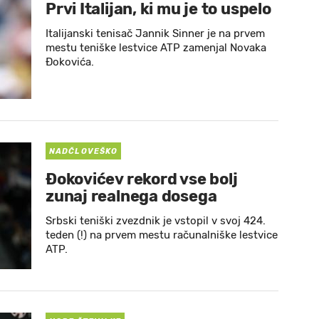
Prvi Italijan, ki mu je to uspelo
Italijanski tenisač Jannik Sinner je na prvem
mestu teniške lestvice ATP zamenjal Novaka
Đokovića.
NADČLOVEŠKO
Đokovićev rekord vse bolj
zunaj realnega dosega
Srbski teniški zvezdnik je vstopil v svoj 424.
teden (!) na prvem mestu računalniške lestvice
ATP.