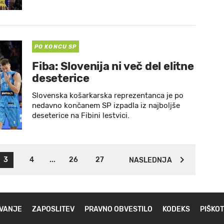
PO KONCU SP
Fiba: Slovenija ni več del elitne
deseterice
Slovenska košarkarska reprezentanca je po
nedavno končanem SP izpadla iz najboljše
deseterice na Fibini lestvici.
3
4
...
26
27
NASLEDNJA
VANJE
ZAPOSLITEV
PRAVNO OBVESTILO
KODEKS
PIŠKOT