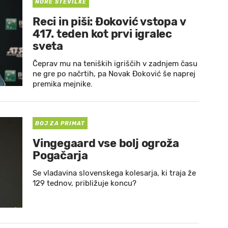
NORE ŠTEVILKE
Reci in piši: Đoković vstopa v
417. teden kot prvi igralec
sveta
Čeprav mu na teniških igriščih v zadnjem času
ne gre po načrtih, pa Novak Đoković še naprej
premika mejnike.
BOJ ZA PRIMAT
Vingegaard vse bolj ogroža
Pogačarja
Se vladavina slovenskega kolesarja, ki traja že
129 tednov, približuje koncu?