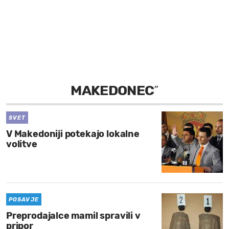
MOJ SANJ
MAKEDONEC
”
SVET
V Makedoniji potekajo lokalne
volitve
POSAVJE
Preprodajalce mamil spravili v
pripor