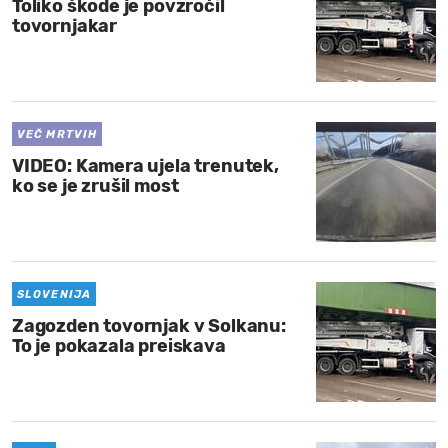
Toliko škode je povzročil
tovornjakar
VEČ MRTVIH
VIDEO: Kamera ujela trenutek,
ko se je zrušil most
SLOVENIJA
Zagozden tovornjak v Solkanu:
To je pokazala preiskava