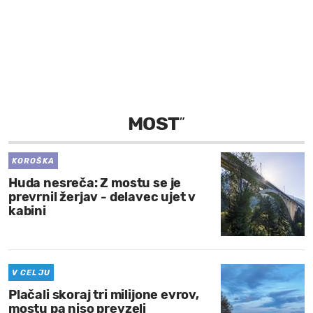
MOJ SANJ
MOST
”
KOROŠKA
Huda nesreča: Z mostu se je
prevrnil žerjav - delavec ujet v
kabini
V CELJU
Plačali skoraj tri milijone evrov,
mostu pa niso prevzeli