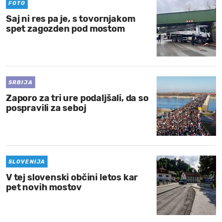
FOTO
Saj ni res pa je, s tovornjakom
spet zagozden pod mostom
SRBIJA
Zaporo za tri ure podaljšali, da so
pospravili za seboj
SLOVENIJA
V tej slovenski občini letos kar
pet novih mostov