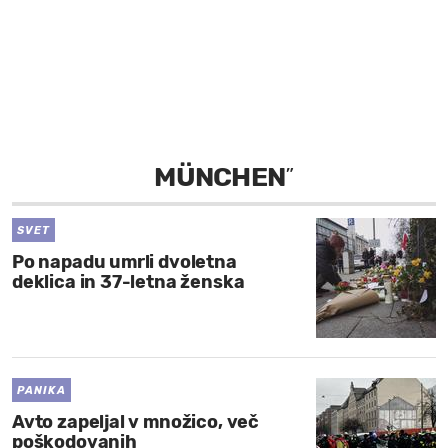
MOJ SANJ
MÜNCHEN
”
SVET
Po napadu umrli dvoletna
deklica in 37-letna ženska
PANIKA
Avto zapeljal v množico, več
poškodovanih