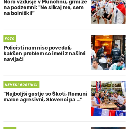
Noro vzdušje v Münchnu, grmi že
na podzemni: "Ne slikaj me, sem
na bolniški!"
FOTO
Policisti nam niso povedali,
kakšen problem so imeli z našimi
navijači
NEMŠKI GOSTINCI
"Najboljši gostje so Škoti, Romuni
malce agresivni, Slovenci pa ..."