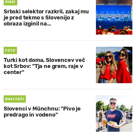
PIKSI
Srbski selektor razkril, zakaj mu
je pred tekmo s Slovenijo z
obraza izginil na…
FOTO
Turki kot doma, Slovencev več
kot Srbov: "Tja ne grem, raje v
center"
NAVIJAČI
Slovenci v Münchnu: "Pivo je
predrago in vodeno"