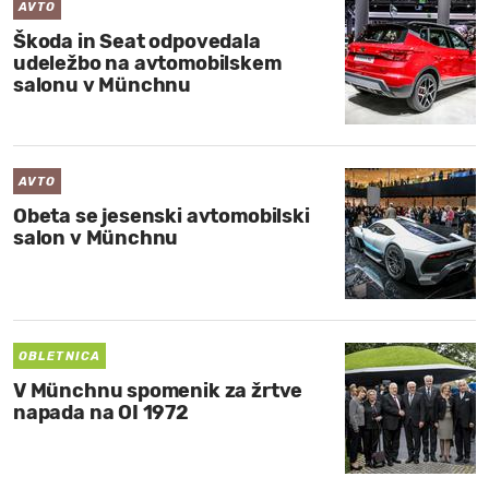
AVTO
Škoda in Seat odpovedala
udeležbo na avtomobilskem
salonu v Münchnu
AVTO
Obeta se jesenski avtomobilski
salon v Münchnu
OBLETNICA
V Münchnu spomenik za žrtve
napada na OI 1972