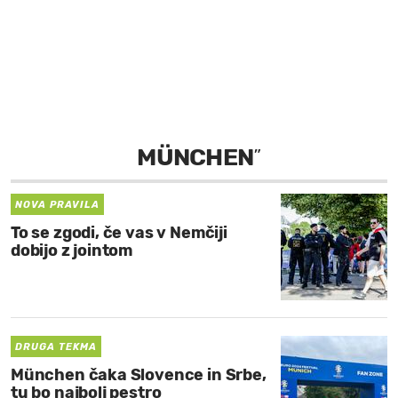
MOJ SANJ
MÜNCHEN
”
NOVA PRAVILA
To se zgodi, če vas v Nemčiji
dobijo z jointom
DRUGA TEKMA
München čaka Slovence in Srbe,
tu bo najbolj pestro