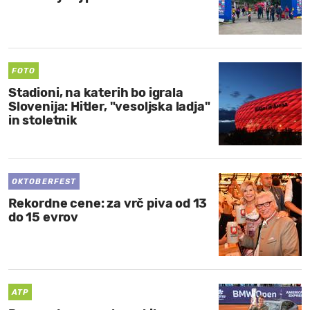
FOTO
Stadioni, na katerih bo igrala
Slovenija: Hitler, "vesoljska ladja"
in stoletnik
OKTOBERFEST
Rekordne cene: za vrč piva od 13
do 15 evrov
ATP