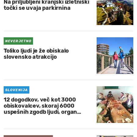
Na priljubljeni kranjski izletniški
točki se uvaja parkirnina
NEVERJETNO
Toliko ljudi je že obiskalo
slovensko atrakcijo
SLOVENIJA
12 dogodkov, več kot 3000
obiskovalcev, skoraj 6000
uspešnih zgodb ljudi, organ…