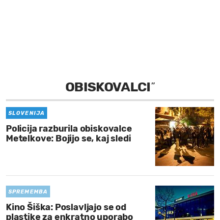
MOJ SANJ
OBISKOVALCI
”
SLOVENIJA
Policija razburila obiskovalce
Metelkove: Bojijo se, kaj sledi
SPREMEMBA
Kino Šiška: Poslavljajo se od
plastike za enkratno uporabo