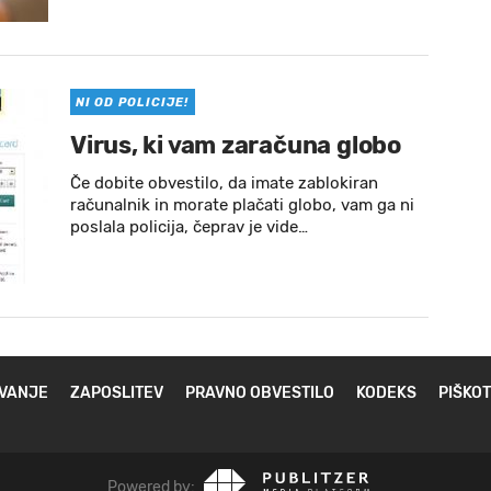
NI OD POLICIJE!
Virus, ki vam zaračuna globo
Če dobite obvestilo, da imate zablokiran
računalnik in morate plačati globo, vam ga ni
poslala policija, čeprav je vide…
VANJE
ZAPOSLITEV
PRAVNO OBVESTILO
KODEKS
PIŠKOT
Powered by: