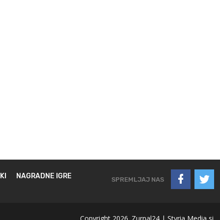
KI
NAGRADNE IGRE
SPREMLJAJ NAS
Copyright 2026. Zurnal24 |
Styria Media si