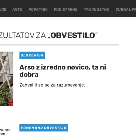
VJE
AVTO
POPOTNIK
POD STREHO
TRAJNOSTNO
ŽURNAL P
ZULTATOV
ZA
„
OBVESTILO
”
SLOVENIJA
Arso z izredno novico, ta ni
dobra
Zahvalili so se za razumevanje.
POMEMBNO OBVESTILO