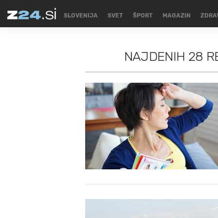
SLOVENIJA
SVET
ŠPORT
MAGAZIN
ZDRA
NAJDENIH
28 R