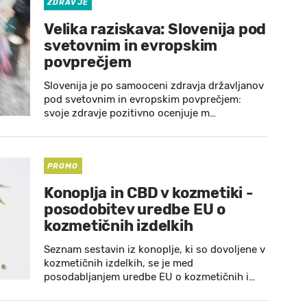
ZDRAVJE
Velika raziskava: Slovenija pod
svetovnim in evropskim
povprečjem
Slovenija je po samooceni zdravja državljanov
pod svetovnim in evropskim povprečjem:
svoje zdravje pozitivno ocenjuje m…
PROMO
Konoplja in CBD v kozmetiki -
posodobitev uredbe EU o
kozmetičnih izdelkih
Seznam sestavin iz konoplje, ki so dovoljene v
kozmetičnih izdelkih, se je med
posodabljanjem uredbe EU o kozmetičnih i…