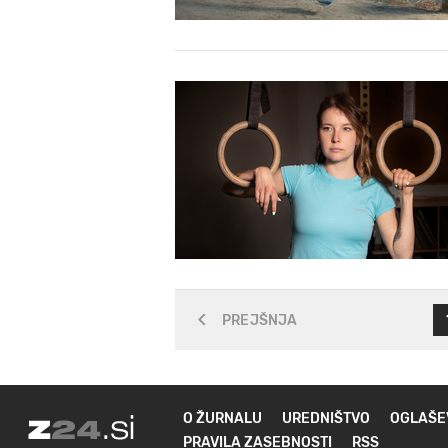
PREJŠNJA
O ŽURNALU
UREDNIŠTVO
OGLAŠE
PRAVILA ZASEBNOSTI
RSS