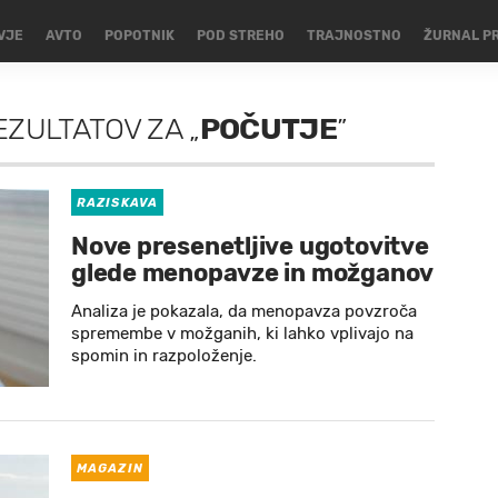
VJE
AVTO
POPOTNIK
POD STREHO
TRAJNOSTNO
ŽURNAL P
EZULTATOV
ZA
„
POČUTJE
”
RAZISKAVA
Nove presenetljive ugotovitve
glede menopavze in možganov
Analiza je pokazala, da menopavza povzroča
spremembe v možganih, ki lahko vplivajo na
spomin in razpoloženje.
MAGAZIN