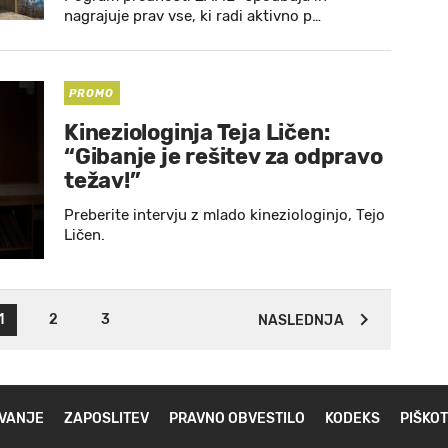
nagrajuje prav vse, ki radi aktivno p…
PROMO
Kineziologinja Teja Ličen:
“Gibanje je rešitev za odpravo
težav!”
Preberite intervju z mlado kineziologinjo, Tejo
Ličen.
1
2
3
NASLEDNJA
VANJE
ZAPOSLITEV
PRAVNO OBVESTILO
KODEKS
PIŠKOT