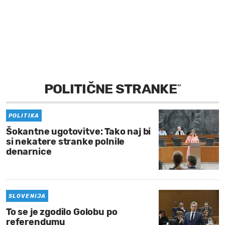
MOJ SANJ
POLITIČNE STRANKE
”
POLITIKA
Šokantne ugotovitve: Tako naj bi
si nekatere stranke polnile
denarnice
SLOVENIJA
To se je zgodilo Golobu po
referendumu