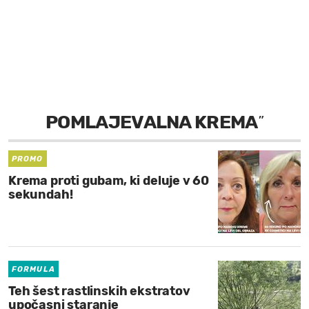
MOJ SANJ
POMLAJEVALNA KREMA
”
PROMO
Krema proti gubam, ki deluje v 60
sekundah!
FORMULA
Teh šest rastlinskih ekstratov
upočasni staranje