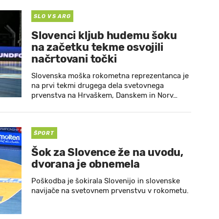
SLO VS ARG
Slovenci kljub hudemu šoku
na začetku tekme osvojili
načrtovani točki
Slovenska moška rokometna reprezentanca je
na prvi tekmi drugega dela svetovnega
prvenstva na Hrvaškem, Danskem in Norv…
ŠPORT
Šok za Slovence že na uvodu,
dvorana je obnemela
Poškodba je šokirala Slovenijo in slovenske
navijače na svetovnem prvenstvu v rokometu.