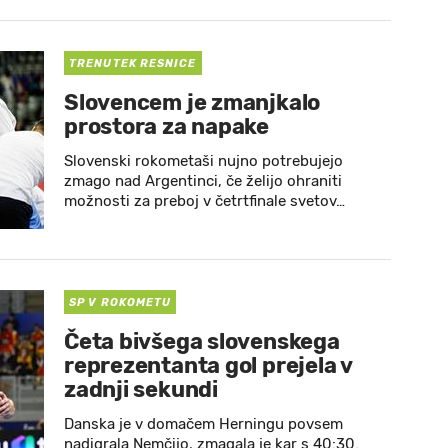
TRENUTEK RESNICE
Slovencem je zmanjkalo
prostora za napake
Slovenski rokometaši nujno potrebujejo
zmago nad Argentinci, če želijo ohraniti
možnosti za preboj v četrtfinale svetov…
SP V ROKOMETU
Četa bivšega slovenskega
reprezentanta gol prejela v
zadnji sekundi
Danska je v domačem Herningu povsem
nadigrala Nemčijo, zmagala je kar s 40:30.