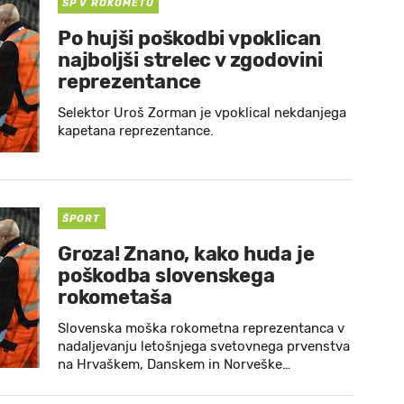
SP V ROKOMETU
Po hujši poškodbi vpoklican
najboljši strelec v zgodovini
reprezentance
Selektor Uroš Zorman je vpoklical nekdanjega
kapetana reprezentance.
ŠPORT
Groza! Znano, kako huda je
poškodba slovenskega
rokometaša
Slovenska moška rokometna reprezentanca v
nadaljevanju letošnjega svetovnega prvenstva
na Hrvaškem, Danskem in Norveške…