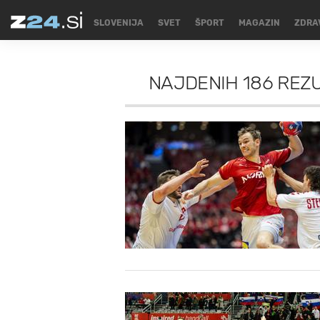
SLOVENIJA
SVET
ŠPORT
MAGAZIN
ZDRA
NAJDENIH
186 REZ