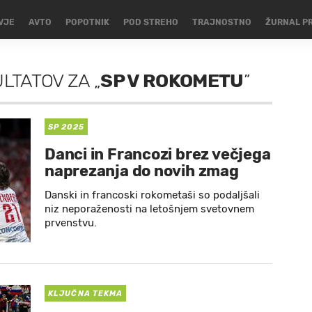
VJE
AVTO
POPOTNIK
POD STREHO
TRAJNOSTNO
ŽURNAL P
ULTATOV
ZA
„
SP V ROKOMETU
”
SP 2025
Danci in Francozi brez večjega
naprezanja do novih zmag
Danski in francoski rokometaši so podaljšali
niz neporaženosti na letošnjem svetovnem
prvenstvu.
KLJUČNA TEKMA