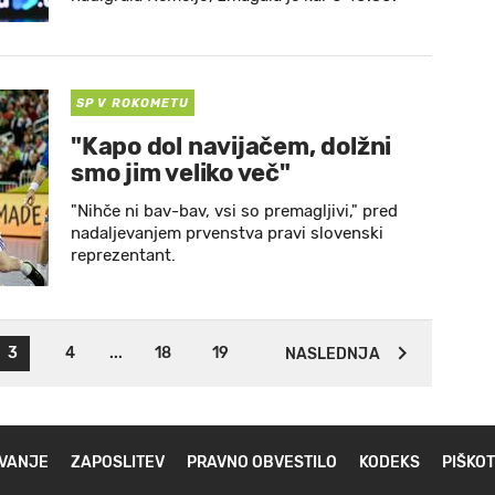
SP V ROKOMETU
"Kapo dol navijačem, dolžni
smo jim veliko več"
"Nihče ni bav-bav, vsi so premagljivi," pred
nadaljevanjem prvenstva pravi slovenski
reprezentant.
3
4
...
18
19
NASLEDNJA
VANJE
ZAPOSLITEV
PRAVNO OBVESTILO
KODEKS
PIŠKOT